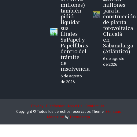
millones)
millones
también
para la
pidió
construcción
liquidar
de planta
sus
fotovoltaica
filiales
Chicalá
SuPapel y
en
Papelfibras
Sabanalarga
dentro del
(Atlántico)
trámite
6 de agosto
de
de 2026
insolvencia
6 de agosto
de 2026
Privacy
Disclaimer
About Us
Contact Us
Copyright © Todos los derechos reservados
Theme:
Eximious
Magazine
by
Themesaga