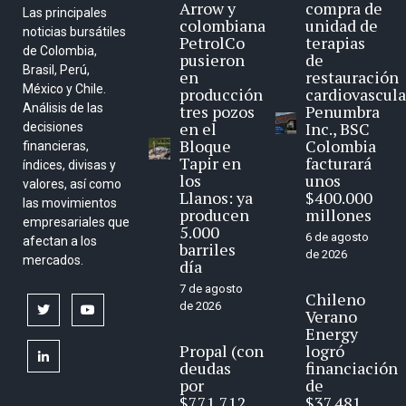
Arrow y
compra de
Las principales
colombiana
unidad de
noticias bursátiles
PetrolCo
terapias
de Colombia,
pusieron
de
Brasil, Perú,
en
restauración
México y Chile.
producción
cardiovascula
Análisis de las
tres pozos
Penumbra
en el
Inc., BSC
decisiones
Bloque
Colombia
financieras,
Tapir en
facturará
índices, divisas y
los
unos
valores, así como
Llanos: ya
$400.000
las movimientos
producen
millones
empresariales que
5.000
6 de agosto
afectan a los
barriles
de 2026
mercados.
día
7 de agosto
Chileno
de 2026
twitter
youtube
Verano
Energy
Propal (con
logró
linkedin
deudas
financiación
por
de
$771.712
$37.481