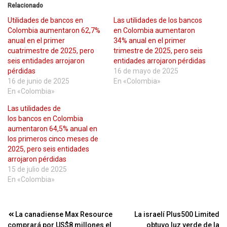
Relacionado
Utilidades de bancos en
Las utilidades de los bancos
Colombia aumentaron 62,7%
en Colombia aumentaron
anual en el primer
34% anual en el primer
cuatrimestre de 2025, pero
trimestre de 2025, pero seis
seis entidades arrojaron
entidades arrojaron pérdidas
pérdidas
16 de mayo de 2025
16 de junio de 2025
En «Colombia»
En «Colombia»
Las utilidades de
los bancos en Colombia
aumentaron 64,5% anual en
los primeros cinco meses de
2025, pero seis entidades
arrojaron pérdidas
15 de julio de 2025
En «Colombia»
Navegación
La canadiense Max Resource
La israelí Plus500 Limited
comprará por US$8 millones el
obtuvo luz verde de la