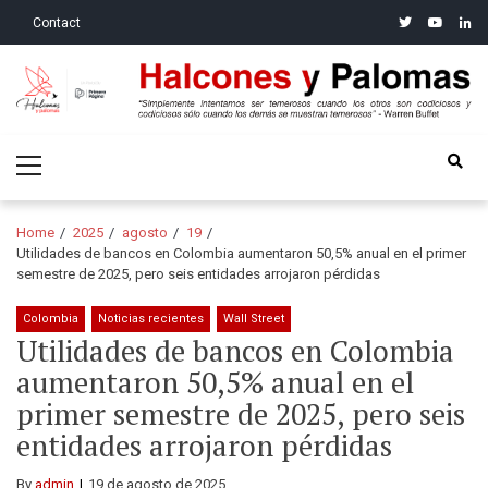
Skip
Skip
twitter
youtube
linke
Contact
to
to
navigation
content
Halcones y Palomas
“Simplemente intentamos ser temerosos cuando los otros son
Primary
codiciosos y codiciosos sólo cuando los demás se muestran
Menu
temerosos”: Warren Buffet
Home
2025
agosto
19
Utilidades de bancos en Colombia aumentaron 50,5% anual en el primer
semestre de 2025, pero seis entidades arrojaron pérdidas
Colombia
Noticias recientes
Wall Street
Utilidades de bancos en Colombia
aumentaron 50,5% anual en el
primer semestre de 2025, pero seis
entidades arrojaron pérdidas
By
admin
19 de agosto de 2025