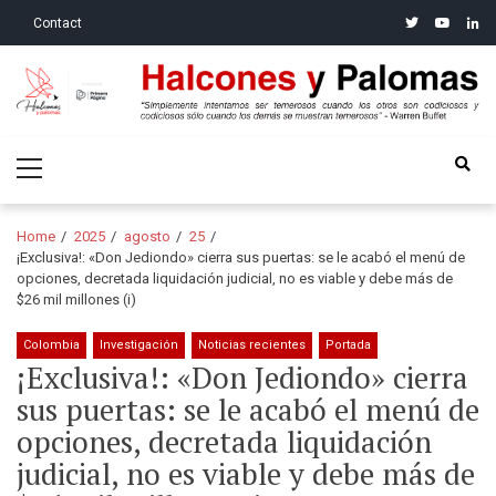
Skip
Skip
twitter
youtube
linke
Contact
to
to
navigation
content
Halcones y Palomas
“Simplemente intentamos ser temerosos cuando los otros son
Primary
codiciosos y codiciosos sólo cuando los demás se muestran
Menu
temerosos”: Warren Buffet
Home
2025
agosto
25
¡Exclusiva!: «Don Jediondo» cierra sus puertas: se le acabó el menú de
opciones, decretada liquidación judicial, no es viable y debe más de
$26 mil millones (i)
Colombia
Investigación
Noticias recientes
Portada
¡Exclusiva!: «Don Jediondo» cierra
sus puertas: se le acabó el menú de
opciones, decretada liquidación
judicial, no es viable y debe más de