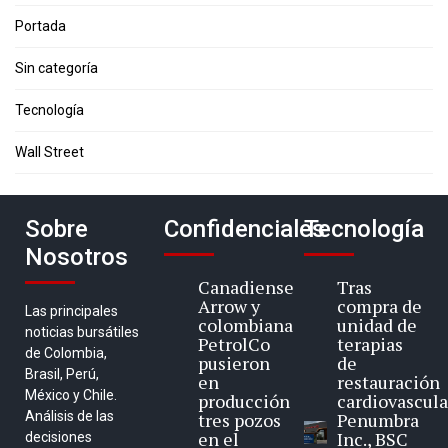
Portada
Sin categoría
Tecnología
Wall Street
Sobre
Confidenciales
Tecnología
Nosotros
Canadiense
Tras
Arrow y
compra de
Las principales
colombiana
unidad de
noticias bursátiles
PetrolCo
terapias
de Colombia,
pusieron
de
Brasil, Perú,
en
restauración
México y Chile.
producción
cardiovascula
Análisis de las
tres pozos
Penumbra
en el
Inc., BSC
decisiones