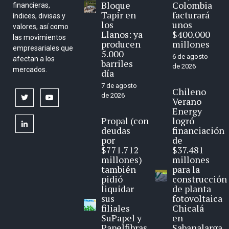
Bloque
Colombia
financieras,
Tapir en
facturará
índices, divisas y
los
unos
valores, así como
Llanos: ya
$400.000
las movimientos
producen
millones
empresariales que
5.000
6 de agosto
afectan a los
barriles
de 2026
mercados.
día
7 de agosto
Chileno
de 2026
twitter
youtube
Verano
Energy
Propal (con
logró
linkedin
deudas
financiación
por
de
$771.712
$37.481
millones)
millones
también
para la
pidió
construcción
liquidar
de planta
sus
fotovoltaica
filiales
Chicalá
SuPapel y
en
Papelfibras
Sabanalarga