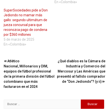
En «Colombia»
SuperSociedades pide a Don
Jediondo no mamar más
gallo: segundo ultimátum de
jueza concursal para que
reconozca pago de condena
por $360 millones
5 de marzo de 2025
En «Colombia»
Navegación
Atlético
¿Qué diablos es la Cámara de
Nacional, Millonarios y DIM,
Industria y Comercio del
de
equipos de fútbol profesional
Mercosur y Las Américas que
entradas
de la primera división del fútbol
presentó al fallido comprador
colombiano que más
de “Don Jediondo”? (y ii)
facturaron en el 2024
Buscar: