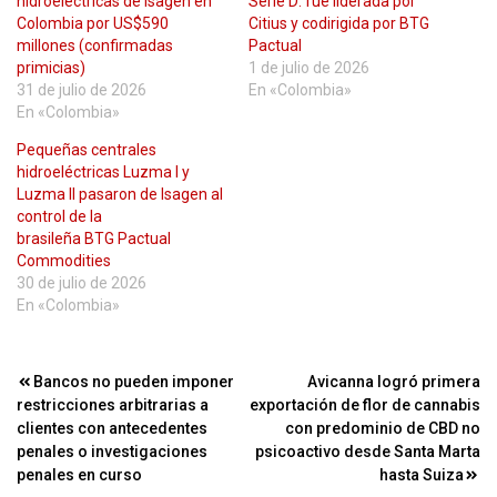
hidroeléctricas de Isagen en
Serie D: fue liderada por
Colombia por US$590
Citius y codirigida por BTG
millones (confirmadas
Pactual
primicias)
1 de julio de 2026
31 de julio de 2026
En «Colombia»
En «Colombia»
Pequeñas centrales
hidroeléctricas Luzma I y
Luzma II pasaron de Isagen al
control de la
brasileña BTG Pactual
Commodities
30 de julio de 2026
En «Colombia»
Navegación
Bancos no pueden imponer
Avicanna logró primera
restricciones arbitrarias a
exportación de flor de cannabis
de
clientes con antecedentes
con predominio de CBD no
entradas
penales o investigaciones
psicoactivo desde Santa Marta
penales en curso
hasta Suiza