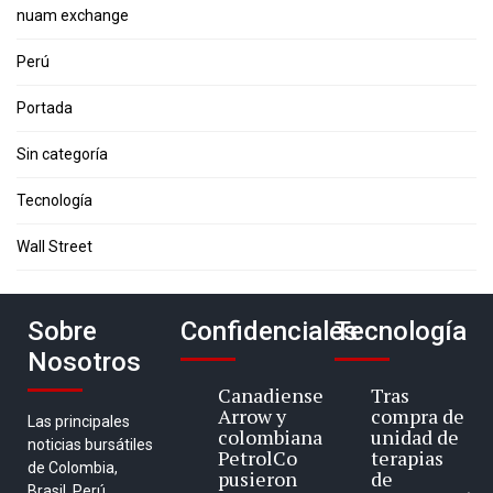
nuam exchange
Perú
Portada
Sin categoría
Tecnología
Wall Street
Sobre
Confidenciales
Tecnología
Nosotros
Canadiense
Tras
Arrow y
compra de
Las principales
colombiana
unidad de
noticias bursátiles
PetrolCo
terapias
de Colombia,
pusieron
de
Brasil, Perú,