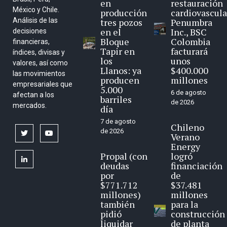
en
restauración
México y Chile.
producción
cardiovascula
Análisis de las
tres pozos
Penumbra
en el
Inc., BSC
decisiones
Bloque
Colombia
financieras,
Tapir en
facturará
índices, divisas y
los
unos
valores, así como
Llanos: ya
$400.000
las movimientos
producen
millones
empresariales que
5.000
6 de agosto
afectan a los
barriles
de 2026
mercados.
día
7 de agosto
Chileno
de 2026
twitter
youtube
Verano
Energy
Propal (con
logró
linkedin
deudas
financiación
por
de
$771.712
$37.481
millones)
millones
también
para la
pidió
construcción
liquidar
de planta