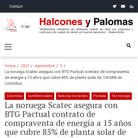
Skip
Skip
twitter
youtube
linke
Contact
to
to
navigation
content
Halcones y Palomas
“Simplemente intentamos ser temerosos cuando los otros son
Primary
codiciosos y codiciosos sólo cuando los demás se muestran
Menu
temerosos”: Warren Buffet
Home
2025
septiembre
2
La noruega Scatec asegura con BTG Pactual contrato de compraventa
de energía a 15 años que cubre 85% de planta solar de 130 MW en
Colombia
Colombia
Confidenciales
Noticias recientes
Portada
Tecnología
La noruega Scatec asegura con
BTG Pactual contrato de
compraventa de energía a 15 años
que cubre 85% de planta solar de