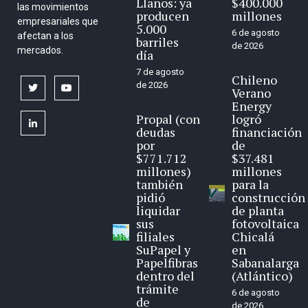
Llanos: ya
$400.000
las movimientos
producen
millones
empresariales que
5.000
6 de agosto
afectan a los
barriles
de 2026
mercados.
día
7 de agosto
Chileno
de 2026
twitter
youtube
Verano
Energy
Propal (con
logró
linkedin
deudas
financiación
por
de
$771.712
$37.481
millones)
millones
también
para la
pidió
construcción
liquidar
de planta
sus
fotovoltaica
filiales
Chicalá
SuPapel y
en
Papelfibras
Sabanalarga
dentro del
(Atlántico)
trámite
6 de agosto
de
de 2026