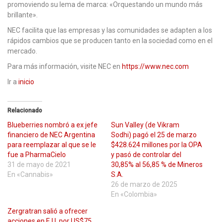
promoviendo su lema de marca: «Orquestando un mundo más
brillante».
NEC facilita que las empresas y las comunidades se adapten a los
rápidos cambios que se producen tanto en la sociedad como en el
mercado.
Para más información, visite NEC en
https://www.nec.com
Ir a
inicio
Relacionado
Blueberries nombró a ex jefe
Sun Valley (de Vikram
financiero de NEC Argentina
Sodhi) pagó el 25 de marzo
para reemplazar al que se le
$428.624 millones por la OPA
fue a PharmaCielo
y pasó de controlar del
31 de mayo de 2021
30,85% al 56,85 % de Mineros
En «Cannabis»
S.A.
26 de marzo de 2025
En «Colombia»
Zergratran salió a ofrecer
acciones en E.U. por US$75