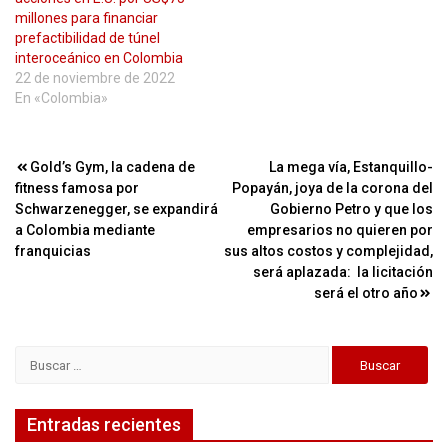
millones para financiar
prefactibilidad de túnel
interoceánico en Colombia
22 de noviembre de 2022
En «Colombia»
Navegación
Gold’s Gym, la cadena de
La mega vía, Estanquillo-
fitness famosa por
Popayán, joya de la corona del
de
Schwarzenegger, se expandirá
Gobierno Petro y que los
entradas
a Colombia mediante
empresarios no quieren por
franquicias
sus altos costos y complejidad,
será aplazada: la licitación
será el otro año
Buscar:
Entradas recientes