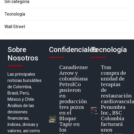
Sin categoría
Tecnología
Wall Street
Sobre
Confidenciales
Tecnología
Nosotros
Canadiense
Tras
Arrow y
compra de
Las principales
colombiana
unidad de
noticias bursátiles
PetrolCo
terapias
de Colombia,
pusieron
de
Brasil, Perú,
en
restauración
México y Chile.
producción
cardiovascula
Análisis de las
tres pozos
Penumbra
en el
Inc., BSC
decisiones
Bloque
Colombia
financieras,
Tapir en
facturará
índices, divisas y
los
unos
valores, así como