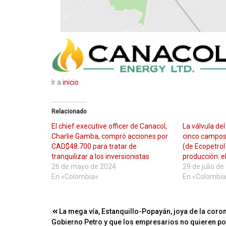
Ir a
inicio
Relacionado
El chief executive officer de Canacol,
La válvula del
Charlie Gamba, compró acciones por
cinco campos
CAD$48.700 para tratar de
(de Ecopetrol
tranquilizar a los inversionistas
producción: el
26 de mayo de 2024
29 de julio d
En «Colombia»
En «Colombia
Navegación
La mega vía, Estanquillo-Popayán, joya de la coro
Gobierno Petro y que los empresarios no quieren po