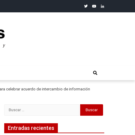
twitter
youtube
linkedin
merosos”: Warren Buffet
 para celebrar acuerdo de intercambio de información
Buscar:
Entradas recientes