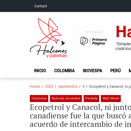
Skip
Skip
Contact
to
to
navigation
content
Halcones y Palo
“Simplemente intentamos ser temerosos cuando los ot
INICIO
COLOMBIA
IBOVESPA
PERÚ
Home
2025
septiembre
8
Ecopetrol y Canacol, ni 
Colombia
Noticias recientes
Portada
Wall Street
Ecopetrol y Canacol, ni junto
canadiense fue la que buscó 
acuerdo de intercambio de i