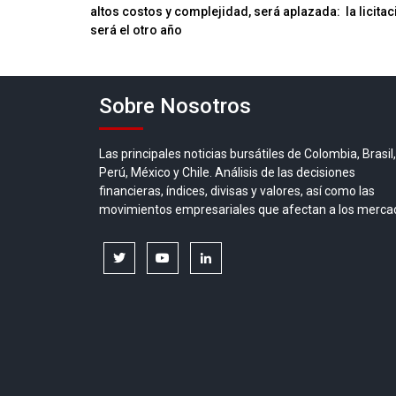
de
altos costos y complejidad, será aplazada: la licitac
entradas
será el otro año
Sobre Nosotros
Las principales noticias bursátiles de Colombia, Brasil,
Perú, México y Chile. Análisis de las decisiones
financieras, índices, divisas y valores, así como las
movimientos empresariales que afectan a los merca
twitter
youtube
linkedin