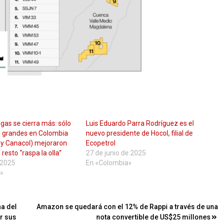
 gas se cierra más: sólo
Luis Eduardo Parra Rodríguez es el
 grandes en Colombia
nuevo presidente de Hocol, filial de
 y Canacol) mejoraron
Ecopetrol
 resto “raspa la olla”
27 de junio de 2025
e 2025
En «Colombia»
»
na del
Amazon se quedará con el 12% de Rappi a través de una
r sus
nota convertible de US$25 millones