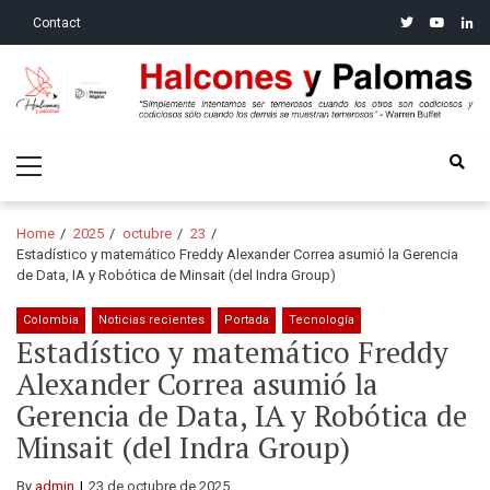
Skip
Skip
twitter
youtube
linke
Contact
to
to
navigation
content
Halcones y Palomas
“Simplemente intentamos ser temerosos cuando los otros son
Primary
codiciosos y codiciosos sólo cuando los demás se muestran
Menu
temerosos”: Warren Buffet
Home
2025
octubre
23
Estadístico y matemático Freddy Alexander Correa asumió la Gerencia
de Data, IA y Robótica de Minsait (del Indra Group)
Colombia
Noticias recientes
Portada
Tecnología
Estadístico y matemático Freddy
Alexander Correa asumió la
Gerencia de Data, IA y Robótica de
Minsait (del Indra Group)
By
admin
23 de octubre de 2025