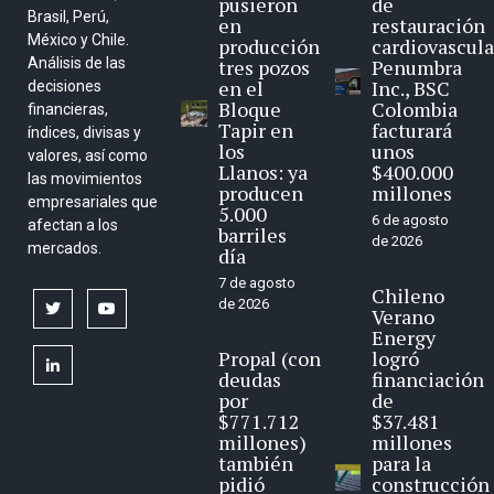
pusieron
de
Brasil, Perú,
en
restauración
México y Chile.
producción
cardiovascula
Análisis de las
tres pozos
Penumbra
en el
Inc., BSC
decisiones
Bloque
Colombia
financieras,
Tapir en
facturará
índices, divisas y
los
unos
valores, así como
Llanos: ya
$400.000
las movimientos
producen
millones
empresariales que
5.000
6 de agosto
afectan a los
barriles
de 2026
mercados.
día
7 de agosto
Chileno
de 2026
twitter
youtube
Verano
Energy
Propal (con
logró
linkedin
deudas
financiación
por
de
$771.712
$37.481
millones)
millones
también
para la
pidió
construcción