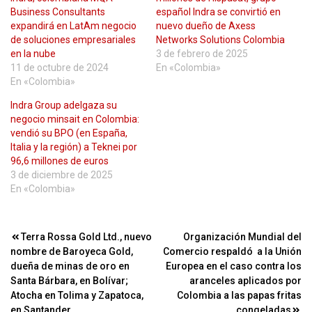
Business Consultants
español Indra se convirtió en
expandirá en LatAm negocio
nuevo dueño de Axess
de soluciones empresariales
Networks Solutions Colombia
en la nube
3 de febrero de 2025
11 de octubre de 2024
En «Colombia»
En «Colombia»
Indra Group adelgaza su
negocio minsait en Colombia:
vendió su BPO (en España,
Italia y la región) a Teknei por
96,6 millones de euros
3 de diciembre de 2025
En «Colombia»
Navegación
Terra Rossa Gold Ltd., nuevo
Organización Mundial del
nombre de Baroyeca Gold,
Comercio respaldó a la Unión
de
dueña de minas de oro en
Europea en el caso contra los
entradas
Santa Bárbara, en Bolívar;
aranceles aplicados por
Atocha en Tolima y Zapatoca,
Colombia a las papas fritas
en Santander
congeladas