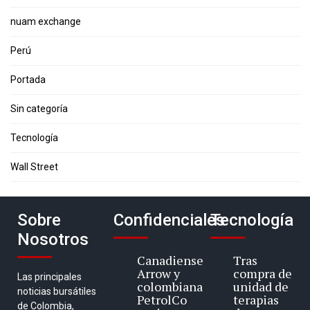
nuam exchange
Perú
Portada
Sin categoría
Tecnología
Wall Street
Sobre
Confidenciales
Tecnología
Nosotros
Canadiense
Tras
Arrow y
compra de
Las principales
colombiana
unidad de
noticias bursátiles
PetrolCo
terapias
de Colombia,