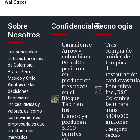
Wall Street
Sobre
Confidenciales
Tecnología
Nosotros
Canadiense
Tras
Arrow y
compra de
Las principales
colombiana
unidad de
noticias bursátiles
PetrolCo
terapias
de Colombia,
pusieron
de
Brasil, Perú,
en
restauración
México y Chile.
producción
cardiovascula
Análisis de las
tres pozos
Penumbra
en el
Inc., BSC
decisiones
Bloque
Colombia
financieras,
Tapir en
facturará
índices, divisas y
los
unos
valores, así como
Llanos: ya
$400.000
las movimientos
producen
millones
empresariales que
5.000
6 de agosto
afectan a los
barriles
de 2026
mercados.
día