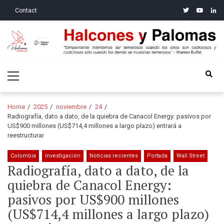
Skip
Skip
twitter
youtube
linke
Contact
to
to
navigation
content
Halcones y Palomas
“Simplemente intentamos ser temerosos cuando los otros son
Primary
codiciosos y codiciosos sólo cuando los demás se muestran
Menu
temerosos”: Warren Buffet
Home
2025
noviembre
24
Radiografía, dato a dato, de la quiebra de Canacol Energy: pasivos por
US$900 millones (US$714,4 millones a largo plazo) entrará a
reestructurar
Colombia
Investigación
Noticias recientes
Portada
Wall Street
Radiografía, dato a dato, de la
quiebra de Canacol Energy:
pasivos por US$900 millones
(US$714,4 millones a largo plazo)