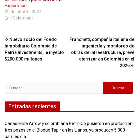
Exploration
29 de abril de 2024
En «Colombia»
Navegación
Nuevo socio del Fondo
Franchetti, compañía italiana de
Inmobiliario Colombia de
ingeniería y monitoreo de
de
Patria Investments, le inyectó
obras de infraestructura, prevé
entradas
$200.000 millones
aterrizar en Colombia en el
2026
Buscar:
Entradas recientes
Canadiense Arrow y colombiana PetrolCo pusieron en producción
tres pozos en el Bloque Tapir en los Llanos: ya producen 5.000
barriles día