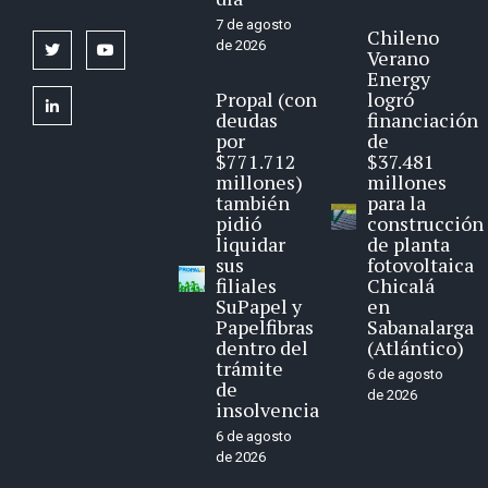
7 de agosto
Chileno
de 2026
twitter
youtube
Verano
Energy
Propal (con
logró
linkedin
deudas
financiación
por
de
$771.712
$37.481
millones)
millones
también
para la
pidió
construcción
liquidar
de planta
sus
fotovoltaica
filiales
Chicalá
SuPapel y
en
Papelfibras
Sabanalarga
dentro del
(Atlántico)
trámite
6 de agosto
de
de 2026
insolvencia
6 de agosto
de 2026