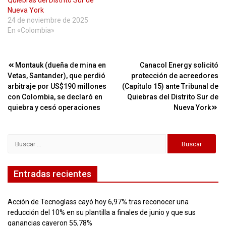
Quiebras del Distrito Sur de
Nueva York
24 de noviembre de 2025
En «Colombia»
Navegación
Montauk (dueña de mina en
Canacol Energy solicitó
Vetas, Santander), que perdió
protección de acreedores
de
arbitraje por US$190 millones
(Capítulo 15) ante Tribunal de
entradas
con Colombia, se declaró en
Quiebras del Distrito Sur de
quiebra y cesó operaciones
Nueva York
Buscar:
Entradas recientes
Acción de Tecnoglass cayó hoy 6,97% tras reconocer una
reducción del 10% en su plantilla a finales de junio y que sus
ganancias cayeron 55,78%