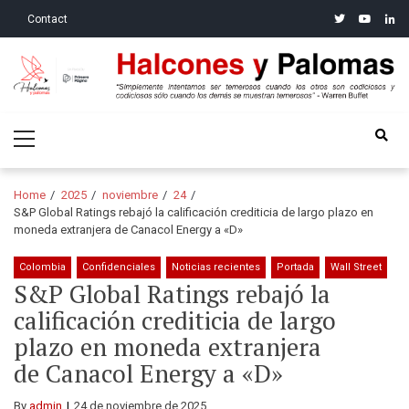
Skip
Skip
twitter
youtube
linke
Contact
to
to
navigation
content
Halcones y Palomas
“Simplemente intentamos ser temerosos cuando los otros son
Primary
codiciosos y codiciosos sólo cuando los demás se muestran
Menu
temerosos”: Warren Buffet
Home
2025
noviembre
24
S&P Global Ratings rebajó la calificación crediticia de largo plazo en
moneda extranjera de Canacol Energy a «D»
Colombia
Confidenciales
Noticias recientes
Portada
Wall Street
S&P Global Ratings rebajó la
calificación crediticia de largo
plazo en moneda extranjera
de Canacol Energy a «D»
By
admin
24 de noviembre de 2025