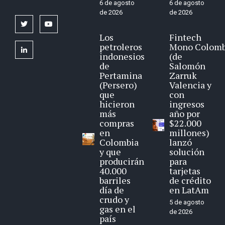
6 de agosto
6 de agosto
de 2026
de 2026
twitter
youtube
Los
Fintech
petroleros
Mono Colomb
linkedin
indonesios
(de
de
Salomón
Pertamina
Zarruk
(Persero)
Valencia y
que
con
hicieron
ingresos
más
año por
compras
$22.000
en
millones)
Colombia
lanzó
y que
solución
producirán
para
40.000
tarjetas
barriles
de crédito
día de
en LatAm
crudo y
5 de agosto
gas en el
de 2026
país