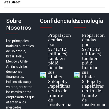
Wall Street
Sobre
Confidenciales
Tecnología
Nosotros
Propal (con
Propal (con
deudas
deudas
Las principales
por
por
noticias bursátiles
$771.712
$771.712
de Colombia,
millones)
millones)
Brasil, Perú,
también
también
México y Chile.
pidió
pidió
Análisis de las
liquidar
liquidar
sus
sus
decisiones
filiales
filiales
financieras,
SuPapel y
SuPapel y
índices, divisas y
Papelfibras
Papelfibras
valores, así como
dentro del
dentro del
las movimientos
trámite
trámite
empresariales que
de
de
afectan a los
insolvencia
insolvencia
mercados.