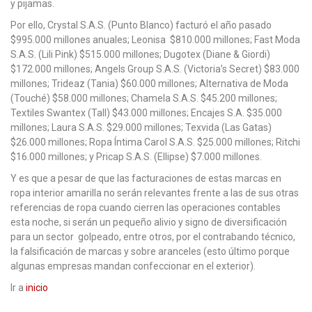
y pijamas.
Por ello, Crystal S.A.S. (Punto Blanco) facturó el año pasado
$995.000 millones anuales; Leonisa $810.000 millones; Fast Moda
S.A.S. (Lili Pink) $515.000 millones; Dugotex (Diane & Giordi)
$172.000 millones; Angels Group S.A.S. (Victoria’s Secret) $83.000
millones; Trideaz (Tania) $60.000 millones; Alternativa de Moda
(Touché) $58.000 millones; Chamela S.A.S. $45.200 millones;
Textiles Swantex (Tall) $43.000 millones; Encajes S.A. $35.000
millones; Laura S.A.S. $29.000 millones; Texvida (Las Gatas)
$26.000 millones; Ropa Íntima Carol S.A.S. $25.000 millones; Ritchi
$16.000 millones; y Pricap S.A.S. (Ellipse) $7.000 millones.
Y es que a pesar de que las facturaciones de estas marcas en
ropa interior amarilla no serán relevantes frente a las de sus otras
referencias de ropa cuando cierren las operaciones contables
esta noche, si serán un pequeño alivio y signo de diversificación
para un sector golpeado, entre otros, por el contrabando técnico,
la falsificación de marcas y sobre aranceles (esto último porque
algunas empresas mandan confeccionar en el exterior).
Ir a
inicio