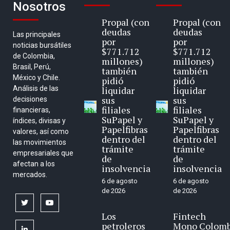
Nosotros
Propal (con
Propal (con
deudas
deudas
Las principales
por
por
noticias bursátiles
$771.712
$771.712
de Colombia,
millones)
millones)
Brasil, Perú,
también
también
México y Chile.
pidió
pidió
Análisis de las
liquidar
liquidar
sus
sus
decisiones
filiales
filiales
financieras,
SuPapel y
SuPapel y
índices, divisas y
Papelfibras
Papelfibras
valores, así como
dentro del
dentro del
las movimientos
trámite
trámite
empresariales que
de
de
afectan a los
insolvencia
insolvencia
mercados.
6 de agosto
6 de agosto
de 2026
de 2026
twitter
youtube
Los
Fintech
petroleros
Mono Colomb
linkedin