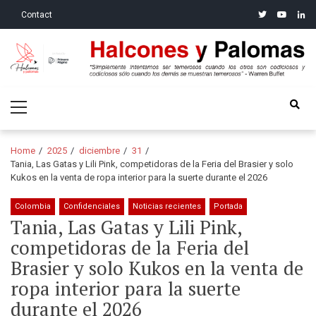
Skip
Skip
twitter
youtube
linke
Contact
to
to
navigation
content
Halcones y Palomas
“Simplemente intentamos ser temerosos cuando los otros son
Primary
codiciosos y codiciosos sólo cuando los demás se muestran
Menu
temerosos”: Warren Buffet
Home
2025
diciembre
31
Tania, Las Gatas y Lili Pink, competidoras de la Feria del Brasier y solo
Kukos en la venta de ropa interior para la suerte durante el 2026
Colombia
Confidenciales
Noticias recientes
Portada
Tania, Las Gatas y Lili Pink,
competidoras de la Feria del
Brasier y solo Kukos en la venta de
ropa interior para la suerte
durante el 2026