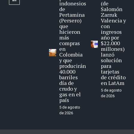
indonesios
(de
de
Salomón
Pertamina
Zarruk
(Persero)
Valencia y
que
con
hicieron
ingresos
más
año por
compras
$22.000
en
millones)
Colombia
lanzó
y que
solución
producirán
para
40.000
tarjetas
barriles
de crédito
día de
en LatAm
crudo y
5 de agosto
gas en el
de 2026
país
5 de agosto
de 2026