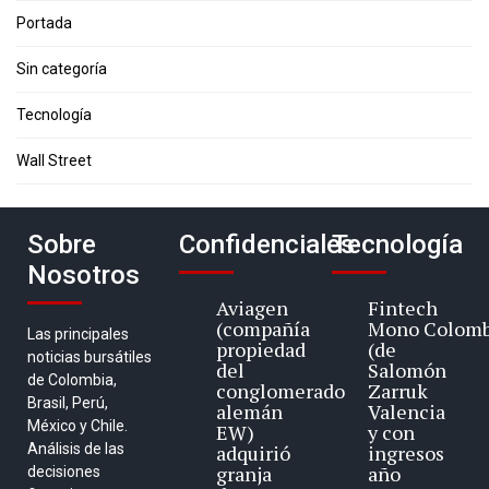
Portada
Sin categoría
Tecnología
Wall Street
Sobre
Confidenciales
Tecnología
Nosotros
Aviagen
Fintech
(compañía
Mono Colomb
Las principales
propiedad
(de
noticias bursátiles
del
Salomón
de Colombia,
conglomerado
Zarruk
Brasil, Perú,
alemán
Valencia
México y Chile.
EW)
y con
Análisis de las
adquirió
ingresos
granja
año
decisiones