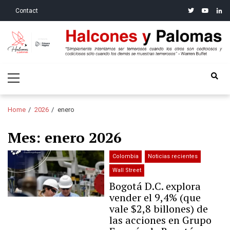
Skip
Skip
twitter
youtube
linke
Contact
to
to
navigation
content
Halcones y Palomas
“Simplemente intentamos ser temerosos cuando los otros son
Primary
codiciosos y codiciosos sólo cuando los demás se muestran
Menu
temerosos”: Warren Buffet
Home
2026
enero
Mes:
enero 2026
Colombia
Noticias recientes
Wall Street
Bogotá D.C. explora
vender el 9,4% (que
vale $2,8 billones) de
las acciones en Grupo