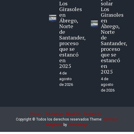
Los
solar
Girasoles
Los
en
Girasoles
Ábrego,
en
Norte
Ábrego,
de
Norte
Santander,
de
proceso
Santander,
que se
proceso
estancó
que se
en
estancó
2025
en
2025
4 de
agosto
4 de
de 2026
agosto
de 2026
Privacy
Disclaimer
About Us
Contact Us
Copyright © Todos los derechos reservados
Theme:
Eximious
Magazine
by
Themesaga