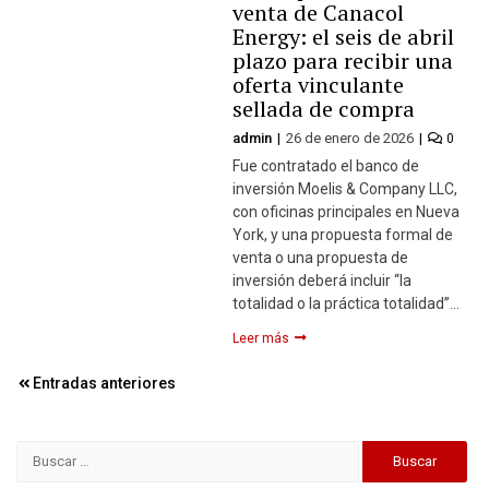
venta de Canacol
Energy: el seis de abril
plazo para recibir una
oferta vinculante
sellada de compra
admin
26 de enero de 2026
0
Fue contratado el banco de
inversión Moelis & Company LLC,
con oficinas principales en Nueva
York, y una propuesta formal de
venta o una propuesta de
inversión deberá incluir “la
totalidad o la práctica totalidad”…
Leer más
Navegación
Entradas anteriores
de
entradas
Buscar: