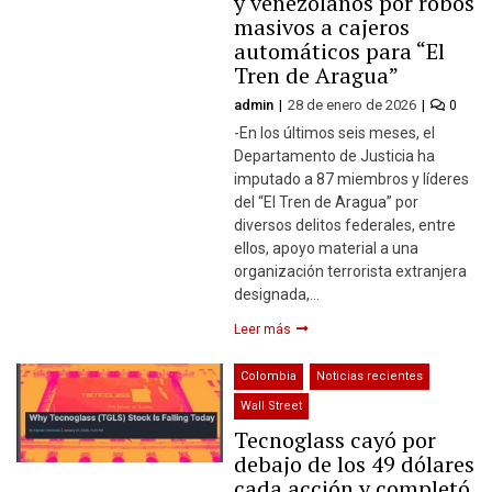
y venezolanos por robos
masivos a cajeros
automáticos para “El
Tren de Aragua”
admin
28 de enero de 2026
0
-En los últimos seis meses, el
Departamento de Justicia ha
imputado a 87 miembros y líderes
del “El Tren de Aragua” por
diversos delitos federales, entre
ellos, apoyo material a una
organización terrorista extranjera
designada,…
Leer más
Colombia
Noticias recientes
Wall Street
Tecnoglass cayó por
debajo de los 49 dólares
cada acción y completó