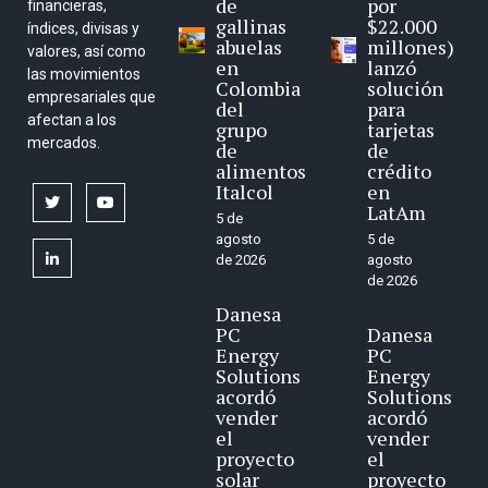
de
por
financieras,
gallinas
$22.000
índices, divisas y
abuelas
millones)
valores, así como
en
lanzó
las movimientos
Colombia
solución
empresariales que
del
para
afectan a los
grupo
tarjetas
mercados.
de
de
alimentos
crédito
Italcol
en
twitter
youtube
LatAm
5 de
agosto
5 de
linkedin
de 2026
agosto
de 2026
Danesa
PC
Danesa
Energy
PC
Solutions
Energy
acordó
Solutions
vender
acordó
el
vender
proyecto
el
solar
proyecto