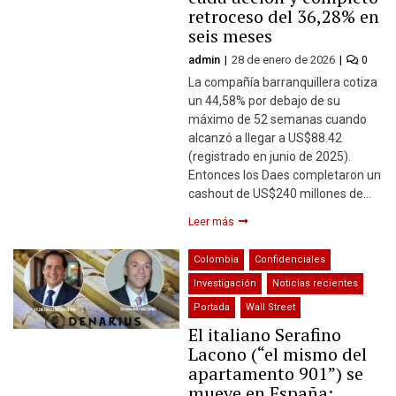
retroceso del 36,28% en
seis meses
admin
28 de enero de 2026
0
La compañía barranquillera cotiza
un 44,58% por debajo de su
máximo de 52 semanas cuando
alcanzó a llegar a US$88.42
(registrado en junio de 2025).
Entonces los Daes completaron un
cashout de US$240 millones de…
Leer más
Colombia
Confidenciales
Investigación
Noticias recientes
Portada
Wall Street
El italiano Serafino
Lacono (“el mismo del
apartamento 901”) se
mueve en España: