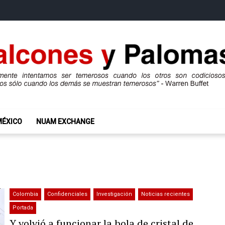
mas
ros son codiciosos y codiciosos sólo cuando los demás se muestran te
MÉXICO
NUAM EXCHANGE
Colombia
Confidenciales
Investigación
Noticias recientes
Portada
Y volvió a funcionar la bola de cristal de