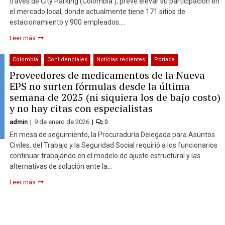
través de City Parking (Colombia ), prevé elevar su participación en
el mercado local, donde actualmente tiene 171 sitios de
estacionamiento y 900 empleados….
Leer más
Colombia
Confidenciales
Noticias recientes
Portada
Proveedores de medicamentos de la Nueva
EPS no surten fórmulas desde la última
semana de 2025 (ni siquiera los de bajo costo)
y no hay citas con especialistas
admin
9 de enero de 2026
0
En mesa de seguimiento, la Procuraduría Delegada para Asuntos
Civiles, del Trabajo y la Seguridad Social requirió a los funcionarios
continuar trabajando en el modelo de ajuste estructural y las
alternativas de solución ante la…
Leer más