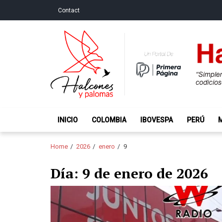
Skip
Skip
Contact
to
to
navigation
content
Halcones y Palo
“Simplemente intentamos ser temerosos cuando los ot
INICIO
COLOMBIA
IBOVESPA
PERÚ
Home
2026
enero
9
Día:
9 de enero de 2026