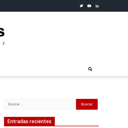
twitter
youtube
linkedin
merosos”: Warren Buffet
Buscar:
Entradas recientes