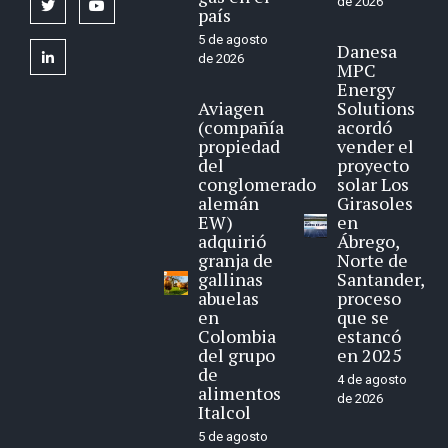
de 2026
twitter
youtube
país
5 de agosto
Danesa
linkedin
de 2026
MPC
Energy
Aviagen
Solutions
(compañía
acordó
propiedad
vender el
del
proyecto
conglomerado
solar Los
alemán
Girasoles
EW)
en
adquirió
Ábrego,
granja de
Norte de
gallinas
Santander,
abuelas
proceso
en
que se
Colombia
estancó
del grupo
en 2025
de
4 de agosto
alimentos
de 2026
Italcol
5 de agosto