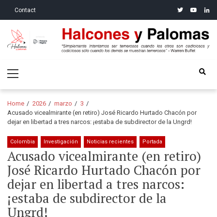
Skip
Skip
twitter
youtube
linke
Contact
to
to
navigation
content
Halcones y Palomas
“Simplemente intentamos ser temerosos cuando los otros son
Primary
codiciosos y codiciosos sólo cuando los demás se muestran
Menu
temerosos”: Warren Buffet
Home
2026
marzo
3
Acusado vicealmirante (en retiro) José Ricardo Hurtado Chacón por
dejar en libertad a tres narcos: ¡estaba de subdirector de la Ungrd!
Colombia
Investigación
Noticias recientes
Portada
Acusado vicealmirante (en retiro)
José Ricardo Hurtado Chacón por
dejar en libertad a tres narcos:
¡estaba de subdirector de la
Ungrd!