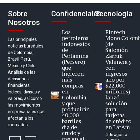
Sobre
Confidenciales
Tecnología
Nosotros
Los
Fintech
petroleros
Mono Colomb
Las principales
indonesios
(de
noticias bursátiles
de
Salomón
de Colombia,
Pertamina
Zarruk
Brasil, Perú,
(Persero)
Valencia y
México y Chile.
que
con
Análisis de las
hicieron
ingresos
más
año por
decisiones
compras
$22.000
financieras,
en
millones)
índices, divisas y
Colombia
lanzó
valores, así como
y que
solución
las movimientos
producirán
para
empresariales que
40.000
tarjetas
afectan a los
barriles
de crédito
mercados.
día de
en LatAm
crudo y
5 de agosto
gas en el