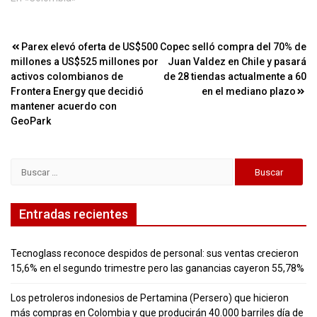
Navegación
Parex elevó oferta de US$500
Copec selló compra del 70% de
millones a US$525 millones por
Juan Valdez en Chile y pasará
de
activos colombianos de
de 28 tiendas actualmente a 60
entradas
Frontera Energy que decidió
en el mediano plazo
mantener acuerdo con
GeoPark
Buscar:
Entradas recientes
Tecnoglass reconoce despidos de personal: sus ventas crecieron
15,6% en el segundo trimestre pero las ganancias cayeron 55,78%
Los petroleros indonesios de Pertamina (Persero) que hicieron
más compras en Colombia y que producirán 40.000 barriles día de