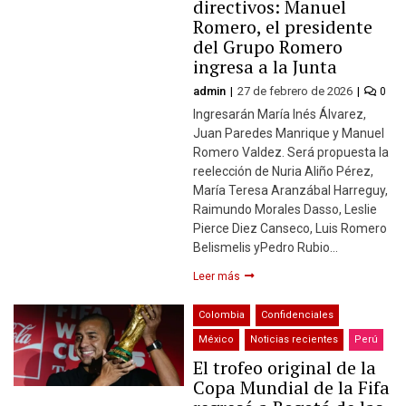
directivos: Manuel
Romero, el presidente
del Grupo Romero
ingresa a la Junta
admin
27 de febrero de 2026
0
Ingresarán María Inés Álvarez,
Juan Paredes Manrique y Manuel
Romero Valdez. Será propuesta la
reelección de Nuria Aliño Pérez,
María Teresa Aranzábal Harreguy,
Raimundo Morales Dasso, Leslie
Pierce Diez Canseco, Luis Romero
Belismelis yPedro Rubio…
Leer más
Colombia
Confidenciales
México
Noticias recientes
Perú
El trofeo original de la
Copa Mundial de la Fifa