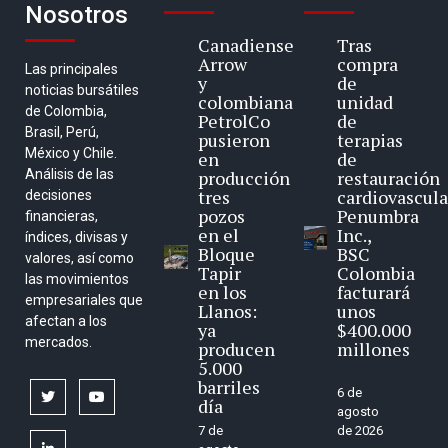
Nosotros
Canadiense
Tras
Arrow
compra
Las principales
y
de
noticias bursátiles
colombiana
unidad
de Colombia,
PetrolCo
de
Brasil, Perú,
pusieron
terapias
México y Chile.
en
de
Análisis de las
producción
restauración
tres
cardiovascula
decisiones
pozos
Penumbra
financieras,
en el
Inc.,
índices, divisas y
Bloque
BSC
valores, así como
Tapir
Colombia
las movimientos
en los
facturará
empresariales que
Llanos:
unos
afectan a los
ya
$400.000
mercados.
producen
millones
5.000
barriles
6 de
twitter
youtube
día
agosto
7 de
de 2026
linkedin