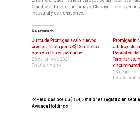
Chimbote, Trujillo, Pacasmayo, Chiclayo, Lambayeque 
industrial y de transportes.
Relacionado
Junta de Promigas avaló nuevos
Promigas ini
créditos hasta por US$13 millones
arbitraje de i
para dos filiales peruanas
República del
23 de junio de 2021
“arbitrarias, i
En «Colombia»
discriminator
23 de julio d
En «Colombia
Navegación
Pérdidas por US$124,5 millones registró en sept
Avianca Holdings
de
entradas