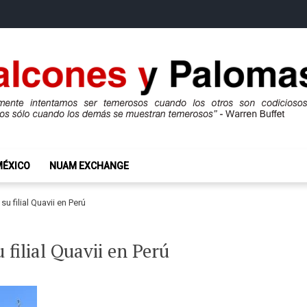
mas
ros son codiciosos y codiciosos sólo cuando los demás se muestran te
MÉXICO
NUAM EXCHANGE
u filial Quavii en Perú
 filial Quavii en Perú