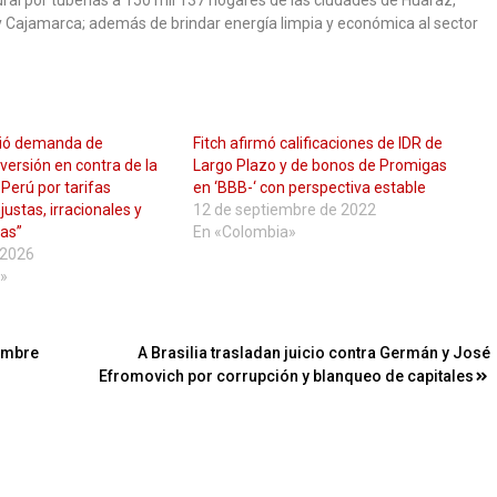
y Cajamarca; además de brindar energía limpia y económica al sector
ció demanda de
Fitch afirmó calificaciones de IDR de
nversión en contra de la
Largo Plazo y de bonos de Promigas
 Perú por tarifas
en ‘BBB-‘ con perspectiva estable
njustas, irracionales y
12 de septiembre de 2022
ias”
En «Colombia»
e 2026
»
iembre
A Brasilia trasladan juicio contra Germán y José
Efromovich por corrupción y blanqueo de capitales