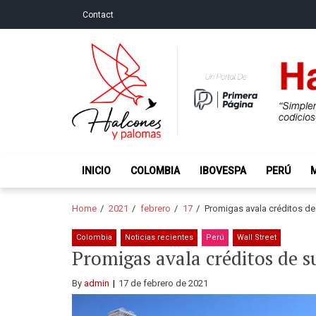
Skip
Skip
Contact
to
to
navigation
content
Halcones y Palo
“Simplemente intentamos ser temerosos cuando los ot
INICIO
COLOMBIA
IBOVESPA
PERÚ
Home
2021
febrero
17
Promigas avala créditos de s
Colombia
Noticias recientes
Perú
Wall Street
Promigas avala créditos de su
By
admin
17 de febrero de 2021