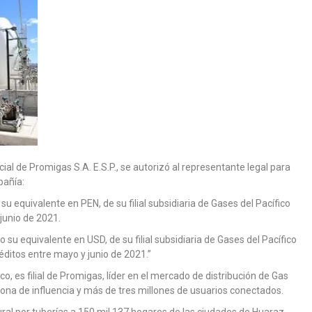
ial de Promigas S.A. E.S.P., se autorizó al representante legal para
pañía:
u equivalente en PEN, de su filial subsidiaria de Gases del Pacífico
junio de 2021.
su equivalente en USD, de su filial subsidiaria de Gases del Pacífico
éditos entre mayo y junio de 2021.”
o, es filial de Promigas, líder en el mercado de distribución de Gas
ona de influencia y más de tres millones de usuarios conectados.
tural por tuberías a 150 mil 137 hogares de las ciudades de Huaraz,