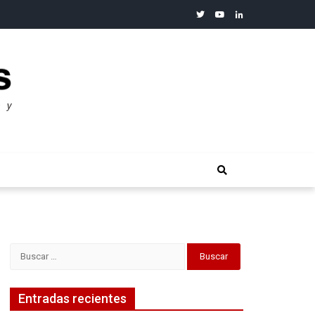
twitter
youtube
linkedin
merosos”: Warren Buffet
Buscar:
Entradas recientes