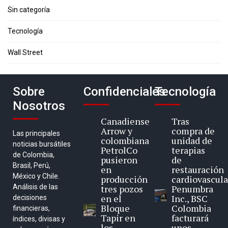
Sin categoría
Tecnología
Wall Street
Sobre
Confidenciales
Tecnología
Nosotros
Canadiense
Tras
Arrow y
compra de
Las principales
colombiana
unidad de
noticias bursátiles
PetrolCo
terapias
de Colombia,
pusieron
de
Brasil, Perú,
en
restauración
México y Chile.
producción
cardiovascula
Análisis de las
tres pozos
Penumbra
en el
Inc., BSC
decisiones
Bloque
Colombia
financieras,
Tapir en
facturará
índices, divisas y
los
unos