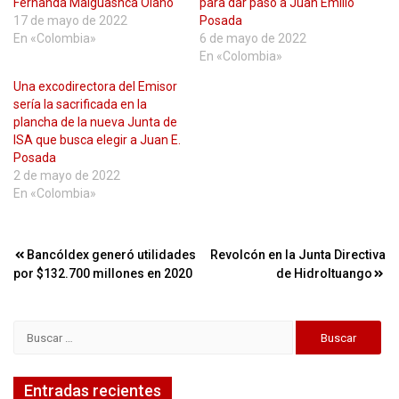
Fernanda Maiguashca Olano
para dar paso a Juan Emilio
17 de mayo de 2022
Posada
En «Colombia»
6 de mayo de 2022
En «Colombia»
Una excodirectora del Emisor
sería la sacrificada en la
plancha de la nueva Junta de
ISA que busca elegir a Juan E.
Posada
2 de mayo de 2022
En «Colombia»
Navegación
Bancóldex generó utilidades
Revolcón en la Junta Directiva
por $132.700 millones en 2020
de HidroItuango
de
entradas
Buscar:
Entradas recientes