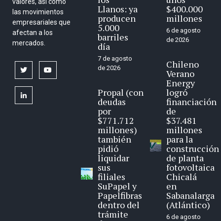
valores, así como
Llanos: ya
$400.000
las movimientos
producen
millones
empresariales que
5.000
6 de agosto
afectan a los
barriles
de 2026
mercados.
día
7 de agosto
Chileno
de 2026
twitter
youtube
Verano
Energy
Propal (con
logró
linkedin
deudas
financiación
por
de
$771.712
$37.481
millones)
millones
también
para la
pidió
construcción
liquidar
de planta
sus
fotovoltaica
filiales
Chicalá
SuPapel y
en
Papelfibras
Sabanalarga
dentro del
(Atlántico)
trámite
6 de agosto