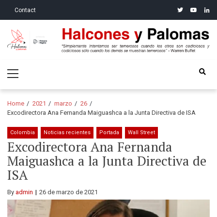
Skip
Skip
twitter
youtube
linke
Contact
to
to
navigation
content
Halcones y Palomas
“Simplemente intentamos ser temerosos cuando los otros son
Primary
codiciosos y codiciosos sólo cuando los demás se muestran
Menu
temerosos”: Warren Buffet
Home
2021
marzo
26
Excodirectora Ana Fernanda Maiguashca a la Junta Directiva de ISA
Colombia
Noticias recientes
Portada
Wall Street
Excodirectora Ana Fernanda
Maiguashca a la Junta Directiva de
ISA
By
admin
26 de marzo de 2021