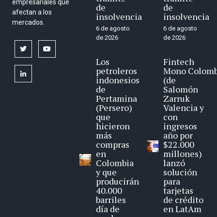
empresariales que
de
de
afectan a los
insolvencia
insolvencia
mercados.
6 de agosto
6 de agosto
de 2026
de 2026
twitter
youtube
Los
Fintech
petroleros
Mono Colomb
linkedin
indonesios
(de
de
Salomón
Pertamina
Zarruk
(Persero)
Valencia y
que
con
hicieron
ingresos
más
año por
compras
$22.000
en
millones)
Colombia
lanzó
y que
solución
producirán
para
40.000
tarjetas
barriles
de crédito
día de
en LatAm