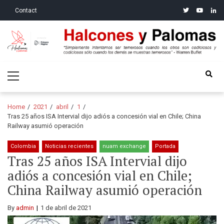
Skip
Skip
twitter
youtube
linke
Contact
to
to
navigation
content
Halcones y Palomas
“Simplemente intentamos ser temerosos cuando los otros son
Primary
codiciosos y codiciosos sólo cuando los demás se muestran
Menu
temerosos”: Warren Buffet
Home
2021
abril
1
Tras 25 años ISA Intervial dijo adiós a concesión vial en Chile; China
Railway asumió operación
Colombia
Noticias recientes
nuam exchange
Portada
Tras 25 años ISA Intervial dijo
adiós a concesión vial en Chile;
China Railway asumió operación
By
admin
1 de abril de 2021