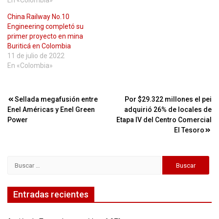
En «Colombia»
China Railway No.10
Engineering completó su
primer proyecto en mina
Buriticá en Colombia
11 de julio de 2022
En «Colombia»
Navegación
Sellada megafusión entre
Por $29.322 millones el pei
Enel Américas y Enel Green
adquirió 26% de locales de
de
Power
Etapa IV del Centro Comercial
entradas
El Tesoro
Buscar:
Entradas recientes