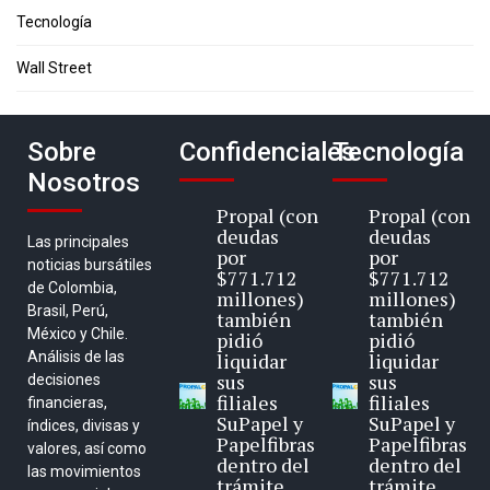
Tecnología
Wall Street
Sobre
Confidenciales
Tecnología
Nosotros
Propal (con
Propal (con
deudas
deudas
Las principales
por
por
noticias bursátiles
$771.712
$771.712
de Colombia,
millones)
millones)
Brasil, Perú,
también
también
México y Chile.
pidió
pidió
Análisis de las
liquidar
liquidar
sus
sus
decisiones
filiales
filiales
financieras,
SuPapel y
SuPapel y
índices, divisas y
Papelfibras
Papelfibras
valores, así como
dentro del
dentro del
las movimientos
trámite
trámite