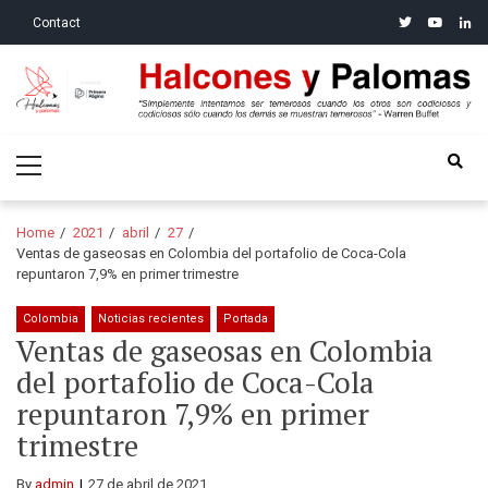
Skip
Skip
twitter
youtube
linke
Contact
to
to
navigation
content
Halcones y Palomas
“Simplemente intentamos ser temerosos cuando los otros son
Primary
codiciosos y codiciosos sólo cuando los demás se muestran
Menu
temerosos”: Warren Buffet
Home
2021
abril
27
Ventas de gaseosas en Colombia del portafolio de Coca-Cola
repuntaron 7,9% en primer trimestre
Colombia
Noticias recientes
Portada
Ventas de gaseosas en Colombia
del portafolio de Coca-Cola
repuntaron 7,9% en primer
trimestre
By
admin
27 de abril de 2021