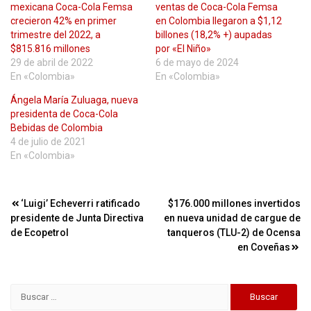
mexicana Coca-Cola Femsa
ventas de Coca-Cola Femsa
crecieron 42% en primer
en Colombia llegaron a $1,12
trimestre del 2022, a
billones (18,2% +) aupadas
$815.816 millones
por «El Niño»
29 de abril de 2022
6 de mayo de 2024
En «Colombia»
En «Colombia»
Ángela María Zuluaga, nueva
presidenta de Coca-Cola
Bebidas de Colombia
4 de julio de 2021
En «Colombia»
Navegación
‘Luigi’ Echeverri ratificado
$176.000 millones invertidos
presidente de Junta Directiva
en nueva unidad de cargue de
de
de Ecopetrol
tanqueros (TLU-2) de Ocensa
entradas
en Coveñas
Buscar: