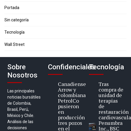
Portada
Sin categoría
Tecnología
Wall Street
Sobre
Confidenciales
Tecnología
Nosotros
Canadiense
Tras
Arrow y
compra de
Las principales
colombiana
unidad de
noticias bursátiles
PetrolCo
terapias
de Colombia,
pusieron
de
Brasil, Perú,
en
restauración
México y Chile.
producción
cardiovascula
Análisis de las
tres pozos
Penumbra
en el
Inc., BSC
decisiones