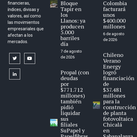
Bloque
Colombia
financieras,
Tapir en
facturará
índices, divisas y
los
unos
valores, así como
Llanos: ya
$400.000
las movimientos
producen
millones
empresariales que
5.000
6 de agosto
afectan a los
barriles
de 2026
mercados.
día
7 de agosto
Chileno
de 2026
twitter
youtube
Verano
Energy
Propal (con
logró
linkedin
deudas
financiación
por
de
$771.712
$37.481
millones)
millones
también
para la
pidió
construcción
liquidar
de planta
sus
fotovoltaica
filiales
Chicalá
SuPapel y
en
Papelfibras
Sabanalarga