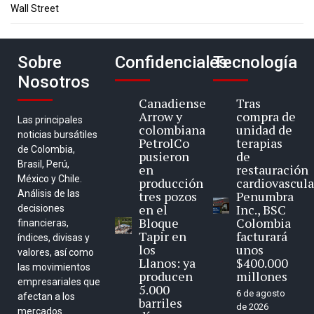
Wall Street
Sobre
Confidenciales
Tecnología
Nosotros
Canadiense
Tras
Arrow y
compra de
Las principales
colombiana
unidad de
noticias bursátiles
PetrolCo
terapias
de Colombia,
pusieron
de
Brasil, Perú,
en
restauración
México y Chile.
producción
cardiovascula
Análisis de las
tres pozos
Penumbra
en el
Inc., BSC
decisiones
Bloque
Colombia
financieras,
Tapir en
facturará
índices, divisas y
los
unos
valores, así como
Llanos: ya
$400.000
las movimientos
producen
millones
empresariales que
5.000
6 de agosto
afectan a los
barriles
de 2026
mercados.