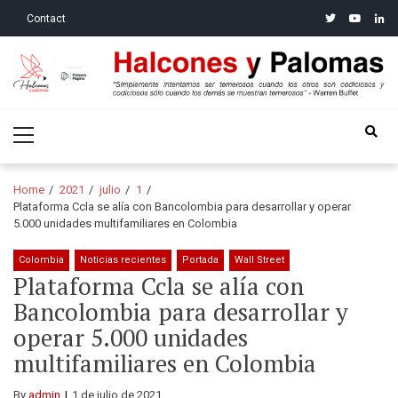
Skip
Skip
twitter
youtube
linke
Contact
to
to
navigation
content
Halcones y Palomas
“Simplemente intentamos ser temerosos cuando los otros son
Primary
codiciosos y codiciosos sólo cuando los demás se muestran
Menu
temerosos”: Warren Buffet
Home
2021
julio
1
Plataforma Ccla se alía con Bancolombia para desarrollar y operar
5.000 unidades multifamiliares en Colombia
Colombia
Noticias recientes
Portada
Wall Street
Plataforma Ccla se alía con
Bancolombia para desarrollar y
operar 5.000 unidades
multifamiliares en Colombia
By
admin
1 de julio de 2021