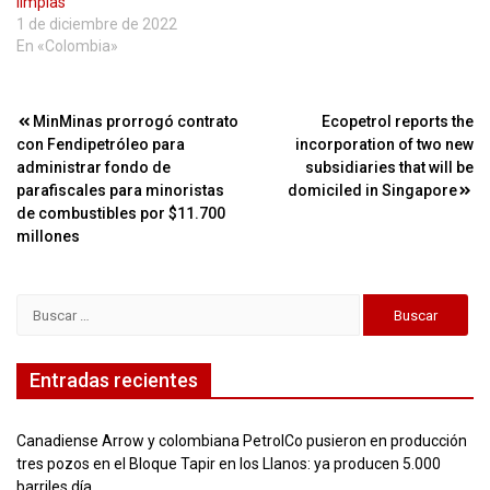
limpias
1 de diciembre de 2022
En «Colombia»
Navegación
MinMinas prorrogó contrato
Ecopetrol reports the
con Fendipetróleo para
incorporation of two new
de
administrar fondo de
subsidiaries that will be
entradas
parafiscales para minoristas
domiciled in Singapore
de combustibles por $11.700
millones
Buscar:
Entradas recientes
Canadiense Arrow y colombiana PetrolCo pusieron en producción
tres pozos en el Bloque Tapir en los Llanos: ya producen 5.000
barriles día