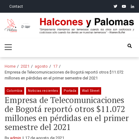
Skip
Skip
twitter
youtube
linke
Contact
to
to
navigation
content
Halcones y Palomas
“Simplemente intentamos ser temerosos cuando los otros son
Primary
codiciosos y codiciosos sólo cuando los demás se muestran
Menu
temerosos”: Warren Buffet
Home
2021
agosto
17
Empresa de Telecomunicaciones de Bogotá reportó otros $11.072
millones en pérdidas en el primer semestre del 2021
Colombia
Noticias recientes
Portada
Wall Street
Empresa de Telecomunicaciones
de Bogotá reportó otros $11.072
millones en pérdidas en el primer
semestre del 2021
By
admin
17 de agosto de 2021