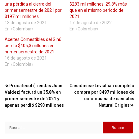
una pérdida al cierre del
$283 mil millones, 29,8% más
primer semestre de 2021 por
que en el mismo periodo de
$197 mil millones
2021
13 de agosto de 2021
17 de agosto de 2022
En «Colombia»
En «Colombia»
Aceites Comestibles del Sinú
perdió $405,3 millones en
primer semestre de 2021
16 de agosto de 2021
En «Colombia»
Navegación
Procafecol (Tiendas Juan
Canadiense Leviathan completó
Valdez) facturó un 35,8% en
compra por $497 millones de
de
primer semestre de 2021 y
colombiana de cannabis
entradas
apenas perdió $293 millones
Natural Origins
Buscar: