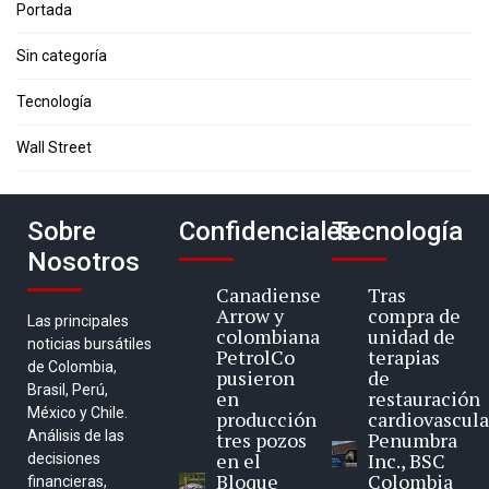
Portada
Sin categoría
Tecnología
Wall Street
Sobre
Confidenciales
Tecnología
Nosotros
Canadiense
Tras
Arrow y
compra de
Las principales
colombiana
unidad de
noticias bursátiles
PetrolCo
terapias
de Colombia,
pusieron
de
Brasil, Perú,
en
restauración
México y Chile.
producción
cardiovascula
Análisis de las
tres pozos
Penumbra
en el
Inc., BSC
decisiones
Bloque
Colombia
financieras,