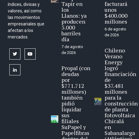
Tapir en
facturará
índices, divisas y
los
unos
valores, así como
Llanos: ya
$400.000
las movimientos
producen
millones
empresariales que
5.000
6 de agosto
afectan a los
barriles
de 2026
mercados.
día
7 de agosto
Chileno
de 2026
twitter
youtube
Verano
Energy
Propal (con
logró
linkedin
deudas
financiación
por
de
$771.712
$37.481
millones)
millones
también
para la
pidió
construcción
liquidar
de planta
sus
fotovoltaica
filiales
Chicalá
SuPapel y
en
Papelfibras
Sabanalarga
dentro del
(Atlántico)