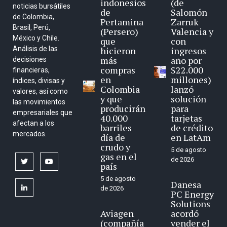
indonesios
(de
noticias bursátiles
de
Salomón
de Colombia,
Pertamina
Zarruk
Brasil, Perú,
(Persero)
Valencia y
México y Chile.
que
con
Análisis de las
hicieron
ingresos
más
año por
decisiones
compras
$22.000
financieras,
en
millones)
índices, divisas y
Colombia
lanzó
valores, así como
y que
solución
las movimientos
producirán
para
empresariales que
40.000
tarjetas
afectan a los
barriles
de crédito
mercados.
día de
en LatAm
crudo y
5 de agosto
gas en el
de 2026
twitter
youtube
país
5 de agosto
Danesa
linkedin
de 2026
PC Energy
Solutions
Aviagen
acordó
(compañía
vender el