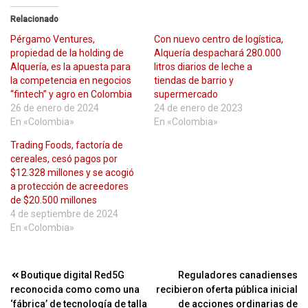
Relacionado
Pérgamo Ventures,
Con nuevo centro de logística,
propiedad de la holding de
Alquería despachará 280.000
Alquería, es la apuesta para
litros diarios de leche a
la competencia en negocios
tiendas de barrio y
“fintech” y agro en Colombia
supermercado
26 de enero de 2024
24 de enero de 2023
En «Colombia»
En «Colombia»
Trading Foods, factoría de
cereales, cesó pagos por
$12.328 millones y se acogió
a protección de acreedores
de $20.500 millones
4 de septiembre de 2024
En «Colombia»
Navegación
Boutique digital Red5G
Reguladores canadienses
reconocida como como una
recibieron oferta pública inicial
de
‘fábrica’ de tecnología de talla
de acciones ordinarias de