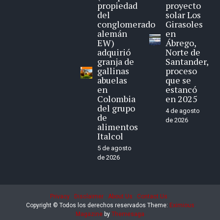
propiedad
proyecto
del
solar Los
conglomerado
Girasoles
alemán
en
EW)
Ábrego,
adquirió
Norte de
granja de
Santander,
gallinas
proceso
abuelas
que se
en
estancó
Colombia
en 2025
del grupo
4 de agosto
de
de 2026
alimentos
Italcol
5 de agosto
de 2026
Privacy
Disclaimer
About Us
Contact Us
Copyright © Todos los derechos reservados
Theme:
Eximious
Magazine
by
Themesaga