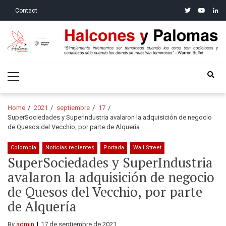
Skip
Skip
twitter
youtube
linke
Contact
to
to
navigation
content
Halcones y Palomas
“Simplemente intentamos ser temerosos cuando los otros son
Primary
codiciosos y codiciosos sólo cuando los demás se muestran
Menu
temerosos”: Warren Buffet
Home
2021
septiembre
17
SuperSociedades y SuperIndustria avalaron la adquisición de negocio
de Quesos del Vecchio, por parte de Alquería
Colombia
Noticias recientes
Portada
Wall Street
SuperSociedades y SuperIndustria
avalaron la adquisición de negocio
de Quesos del Vecchio, por parte
de Alquería
By
admin
17 de septiembre de 2021