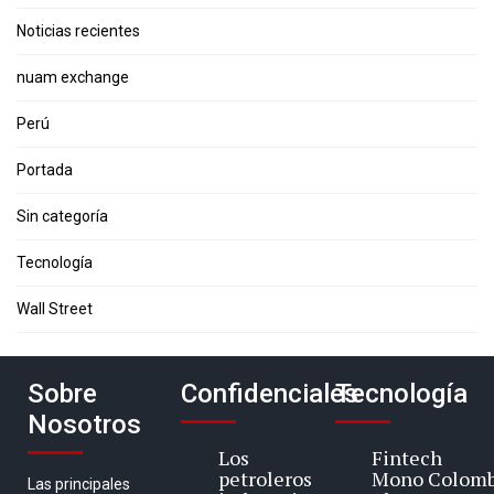
Noticias recientes
nuam exchange
Perú
Portada
Sin categoría
Tecnología
Wall Street
Sobre
Confidenciales
Tecnología
Nosotros
Los
Fintech
petroleros
Mono Colomb
Las principales