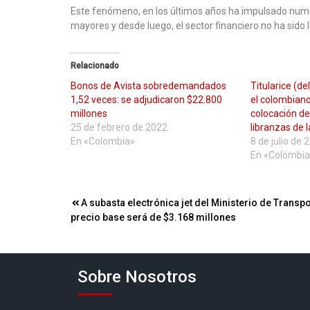
Este fenómeno, en los últimos años ha impulsado nume
mayores y desde luego, el sector financiero no ha sido 
Relacionado
Bonos de Avista sobredemandados
Titularice (d
1,52 veces: se adjudicaron $22.800
el colombian
millones
colocación de
25 de febrero de 2022
libranzas de l
En «Colombia»
8 de julio de 
En «Colombia
Navegación
A subasta electrónica jet del Ministerio de Transpo
precio base será de $3.168 millones
de
entradas
Sobre Nosotros