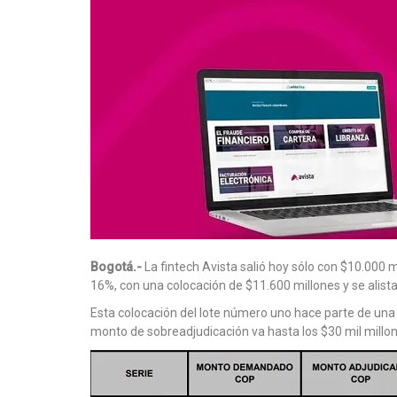
Bogotá.-
La fintech Avista salió hoy sólo con $10.000
16%, con una colocación de $11.600 millones y se alist
Esta colocación del lote número uno hace parte de una 
monto de sobreadjudicación va hasta los $30 mil millon