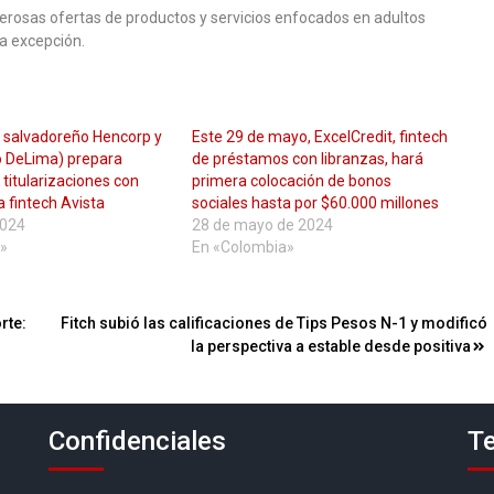
rosas ofertas de productos y servicios enfocados en adultos
la excepción.
el salvadoreño Hencorp y
Este 29 de mayo, ExcelCredit, fintech
o DeLima) prepara
de préstamos con libranzas, hará
 titularizaciones con
primera colocación de bonos
a fintech Avista
sociales hasta por $60.000 millones
2024
28 de mayo de 2024
»
En «Colombia»
rte:
Fitch subió las calificaciones de Tips Pesos N-1 y modificó
la perspectiva a estable desde positiva
Confidenciales
Te