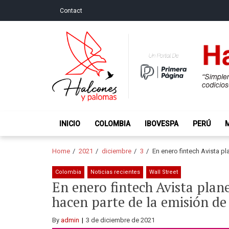
Skip
Skip
Contact
to
to
navigation
content
Halcones y Palo
“Simplemente intentamos ser temerosos cuando los ot
INICIO
COLOMBIA
IBOVESPA
PERÚ
Home
2021
diciembre
3
En enero fintech Avista p
Colombia
Noticias recientes
Wall Street
En enero fintech Avista plan
hacen parte de la emisión de
By
admin
3 de diciembre de 2021