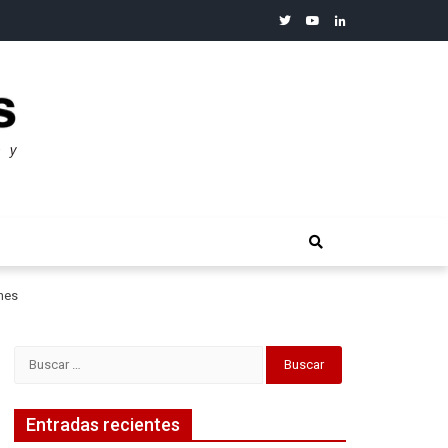
twitter
youtube
linkedin
merosos”: Warren Buffet
ones
Buscar:
Entradas recientes