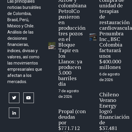
Las principales
colombiana
unidad de
noticias bursátiles
PetrolCo
terapias
de Colombia,
pusieron
de
Brasil, Perú,
en
restauración
México y Chile.
producción
cardiovascula
Análisis de las
tres pozos
Penumbra
en el
Inc., BSC
decisiones
Bloque
Colombia
financieras,
Tapir en
facturará
índices, divisas y
los
unos
valores, así como
Llanos: ya
$400.000
las movimientos
producen
millones
empresariales que
5.000
6 de agosto
afectan a los
barriles
de 2026
mercados.
día
7 de agosto
Chileno
de 2026
twitter
youtube
Verano
Energy
Propal (con
logró
linkedin
deudas
financiación
por
de
$771.712
$37.481