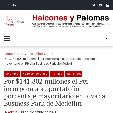
Skip
Skip
twitter
youtube
linke
Contact
to
to
navigation
content
Halcones y Palomas
“Simplemente intentamos ser temerosos cuando los otros son
Primary
codiciosos y codiciosos sólo cuando los demás se muestran
Menu
temerosos”: Warren Buffet
Home
2021
diciembre
13
Por $141.802 millones el Pei incorpora a su portafolio porcentaje
mayoritario en Rivana Business Park de Medellín
Colombia
Noticias recientes
Portada
Wall Street
Por $141.802 millones el Pei
incorpora a su portafolio
porcentaje mayoritario en Rivana
Business Park de Medellín
By
admin
13 de diciembre de 2021