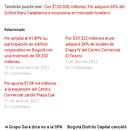
También puede leer:
Con $120.000 millones, Pei adquirió 60% del
Sofitel Barú Calablanca e incursiona en mercado hotelero
Relacionado
Pei amplía al 41,89% su
Por $29.322 millones el pei
participación en edificio
adquirió 26% de locales de
corporativo en Bogotá con
Etapa IV del Centro Comercial
una inversión de $9.230
El Tesoro
millones
1 de abril de 2021
16 de diciembre de 2021
En «Colombia»
En «Colombia»
Pei aporta $158 mil millones
a la expansión del Centro
Comercial Jardín Plaza Cali
11 de abril de 2021
En «Colombia»
Navegación
Grupo Sura dice no a la OPA
Bogotá Distrito Capital canceló