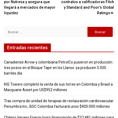
por Nutresa y asegura que
contratos a calificadoras Fitch
de
llegará a mercados de mayor
y Standard and Poor’s Global
entradas
liquidez
Ratings
Buscar:
Entradas recientes
Canadiense Arrow y colombiana PetrolCo pusieron en producción
tres pozos en el Bloque Tapir en los Llanos: ya producen 5.000
barriles día
IHS Towers completó la venta de sus torres en Colombia y Brasil a
Macquarie Asset por US$952 millones
Tras compra de unidad de terapias de restauración cardiovascular
Penumbra Inc., BSC Colombia facturará unos $400.000 millones
Chileno Verano Energy logró financiación de $37.481 millones para