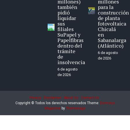
millones)
millones
también
para la
pidió
construcción
liquidar
de planta
sus
fotovoltaica
filiales
Chicalá
SuPapel y
en
Papelfibras
Sabanalarga
dentro del
(Atlántico)
trámite
6 de agosto
de
de 2026
insolvencia
6 de agosto
de 2026
Privacy
Disclaimer
About Us
Contact Us
Copyright © Todos los derechos reservados
Theme:
Eximious
Magazine
by
Themesaga