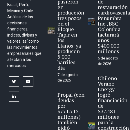
pusieron
de
Brasil, Perú,
en
restauración
México y Chile.
producción
cardiovascula
Análisis de las
tres pozos
Penumbra
en el
Inc., BSC
decisiones
Bloque
Colombia
financieras,
Tapir en
facturará
índices, divisas y
los
unos
valores, así como
Llanos: ya
$400.000
las movimientos
producen
millones
empresariales que
5.000
6 de agosto
afectan a los
barriles
de 2026
mercados.
día
7 de agosto
Chileno
de 2026
twitter
youtube
Verano
Energy
Propal (con
logró
linkedin
deudas
financiación
por
de
$771.712
$37.481
millones)
millones
también
para la
pidió
construcción