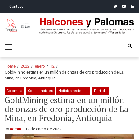
Skip
Skip
twitter
youtube
linke
Contact
to
to
navigation
content
Halcones y Palomas
“Simplemente intentamos ser temerosos cuando los otros son
Primary
codiciosos y codiciosos sólo cuando los demás se muestran
Menu
temerosos”: Warren Buffet
Home
2022
enero
12
GoldMining estima en un millón de onzas de oro producción de La
Mina, en Fredonia, Antioquia
Colombia
Confidenciales
Noticias recientes
Portada
GoldMining estima en un millón
de onzas de oro producción de La
Mina, en Fredonia, Antioquia
By
admin
12 de enero de 2022