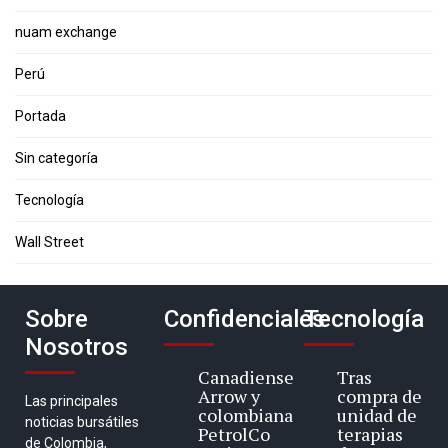
nuam exchange
Perú
Portada
Sin categoría
Tecnología
Wall Street
Sobre
Confidenciales
Tecnología
Nosotros
Canadiense
Tras
Arrow y
compra de
Las principales
colombiana
unidad de
noticias bursátiles
PetrolCo
terapias
de Colombia,