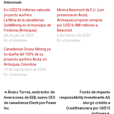
Relacionado
En US$274 millones valorado
Minera Newmont de E.U. (con
proyecto aurífero
presencia en Anzá,
La Mina de la canadiense
Antioquia) propone comprar
GoldMining en el municipio de
por US$16.988 millones a
Fredonia (Antioquia)
Newcrest
24 de julio de 2023
6 de febrero de 2023
En «Colombia»
En «Colombia»
Canadiense Orosur Mining ya
es dueña del 100% de su
proyecto aurífero Anzá, en
Antioquia, Colombia
10 de septiembre de 2024
En «Colombia»
Navegación
Álvaro Torres, exdirector de
Fondo de impacto
Inversiones de EEB, nuevo CEO
responsAbility Investments AG
de
de canadiense Electryon Power
otorgó crédito a
entradas
Inc.
Credifinanciera por US$15
millones