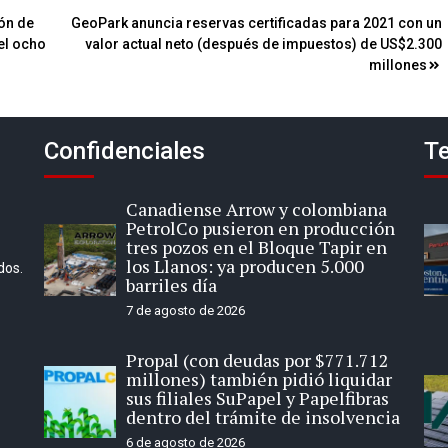
ión de
GeoPark anuncia reservas certificadas para 2021 con un
 el ocho
valor actual neto (después de impuestos) de US$2.300
millones
Confidenciales
Te
Canadiense Arrow y colombiana
PetrolCo pusieron en producción
tres pozos en el Bloque Tapir en
los Llanos: ya producen 5.000
dos.
barriles día
7 de agosto de 2026
Propal (con deudas por $771.712
millones) también pidió liquidar
sus filiales SuPapel y Papelfibras
dentro del trámite de insolvencia
6 de agosto de 2026