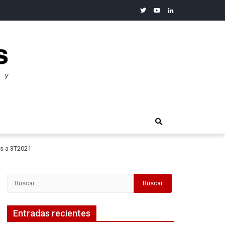
twitter
youtube
linkedin
merosos”: Warren Buffet
os a 3T2021
Buscar:
Entradas recientes