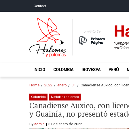
Skip
Skip
Contact
to
to
navigation
content
Halcones y Palo
“Simplemente intentamos ser temerosos cuando los ot
INICIO
COLOMBIA
IBOVESPA
PERÚ
Home
2022
enero
31
Canadiense Auxico, con licen
Colombia
Noticias recientes
Canadiense Auxico, con licen
y Guainía, no presentó estad
By
admin
31 de enero de 2022