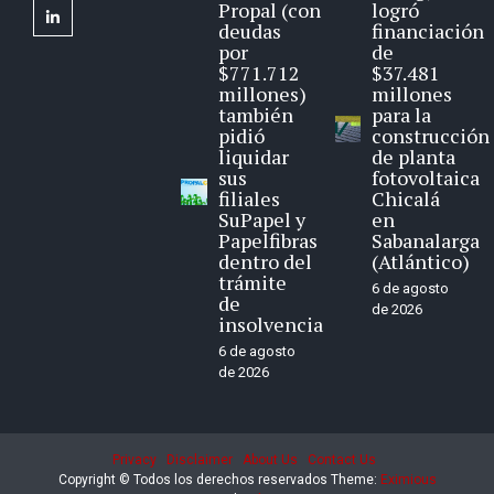
Propal (con
logró
linkedin
deudas
financiación
por
de
$771.712
$37.481
millones)
millones
también
para la
pidió
construcción
liquidar
de planta
sus
fotovoltaica
filiales
Chicalá
SuPapel y
en
Papelfibras
Sabanalarga
dentro del
(Atlántico)
trámite
6 de agosto
de
de 2026
insolvencia
6 de agosto
de 2026
Privacy
Disclaimer
About Us
Contact Us
Copyright © Todos los derechos reservados
Theme:
Eximious