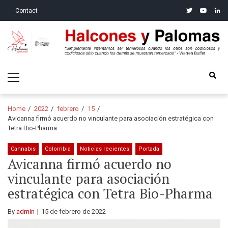
Skip
Skip
twitter
youtube
linke
Contact
to
to
navigation
content
Halcones y Palomas
“Simplemente intentamos ser temerosos cuando los otros son
Primary
codiciosos y codiciosos sólo cuando los demás se muestran
Menu
temerosos”: Warren Buffet
Home
2022
febrero
15
Avicanna firmó acuerdo no vinculante para asociación estratégica con
Tetra Bio-Pharma
Cannabis
Colombia
Noticias recientes
Portada
Avicanna firmó acuerdo no
vinculante para asociación
estratégica con Tetra Bio-Pharma
By
admin
15 de febrero de 2022