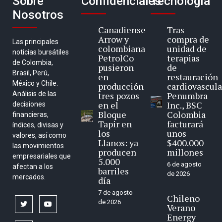
Sobre
Confidenciales
Tecnología
Nosotros
Canadiense
Tras
Arrow y
compra de
Las principales
colombiana
unidad de
noticias bursátiles
PetrolCo
terapias
de Colombia,
pusieron
de
Brasil, Perú,
en
restauración
México y Chile.
producción
cardiovascula
Análisis de las
tres pozos
Penumbra
en el
Inc., BSC
decisiones
Bloque
Colombia
financieras,
Tapir en
facturará
índices, divisas y
los
unos
valores, así como
Llanos: ya
$400.000
las movimientos
producen
millones
empresariales que
5.000
6 de agosto
afectan a los
barriles
de 2026
mercados.
día
7 de agosto
Chileno
de 2026
twitter
youtube
Verano
Energy