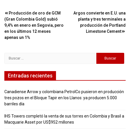
Navegación
Producción de oro de GCM
Argos convierte en E.U. una
(Gran Colombia Gold) subió
planta y tres terminales a
de
9,4% en enero en Segovia, pero
producción de Portland
entradas
en los últimos 12 meses
Limestone Cement
apenas un 1%
Buscar:
Entradas recientes
Canadiense Arrow y colombiana PetrolCo pusieron en producción
tres pozos en el Bloque Tapir en los Llanos: ya producen 5.000
barriles día
IHS Towers completó la venta de sus torres en Colombia y Brasil a
Macquarie Asset por US$952 millones