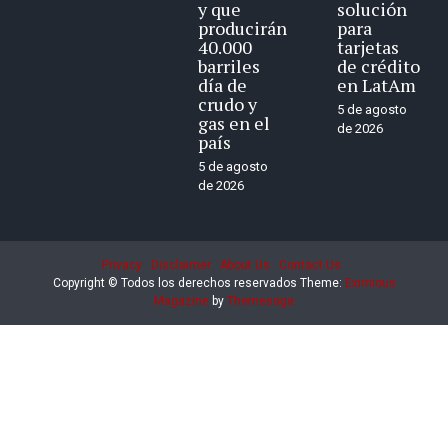
y que
solución
producirán
para
40.000
tarjetas
barriles
de crédito
día de
en LatAm
crudo y
5 de agosto
gas en el
de 2026
país
5 de agosto
de 2026
Privacy
Disclaimer
About Us
Contact Us
Copyright © Todos los derechos reservados
Theme:
Eximious
Magazine
by
Themesaga