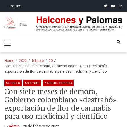
Skip
Skip
twitter
youtube
linke
Contact
to
to
navigation
content
Halcones y Palomas
“Simplemente intentamos ser temerosos cuando los otros son
Primary
codiciosos y codiciosos sólo cuando los demás se muestran
Menu
temerosos”: Warren Buffet
Home
2022
febrero
20
Con siete meses de demora, Gobierno colombiano «destrabó»
exportación de flor de cannabis para uso medicinal y científico
Cannabis
Colombia
Noticias recientes
Con siete meses de demora,
Gobierno colombiano «destrabó»
exportación de flor de cannabis
para uso medicinal y científico
By
admin
20 de febrero de 2022