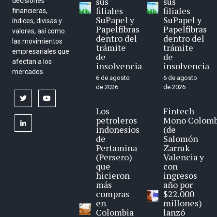
sus
sus
decisiones
filiales
filiales
financieras,
SuPapel y
SuPapel y
índices, divisas y
Papelfibras
Papelfibras
valores, así como
dentro del
dentro del
las movimientos
trámite
trámite
empresariales que
de
de
afectan a los
insolvencia
insolvencia
mercados.
6 de agosto
6 de agosto
de 2026
de 2026
twitter
youtube
Los
Fintech
petroleros
Mono Colomb
linkedin
indonesios
(de
de
Salomón
Pertamina
Zarruk
(Persero)
Valencia y
que
con
hicieron
ingresos
más
año por
compras
$22.000
en
millones)
Colombia
lanzó