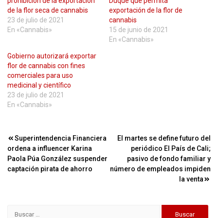
prohibición de la exportación
Duque que permita
de la flor seca de cannabis
exportación de la flor de
23 de julio de 2021
cannabis
En «Cannabis»
15 de junio de 2021
En «Cannabis»
Gobierno autorizará exportar
flor de cannabis con fines
comerciales para uso
medicinal y científico
23 de julio de 2021
En «Cannabis»
Navegación
Superintendencia Financiera
El martes se define futuro del
ordena a influencer Karina
periódico El País de Cali;
de
Paola Púa González suspender
pasivo de fondo familiar y
entradas
captación pirata de ahorro
número de empleados impiden
la venta
Buscar: