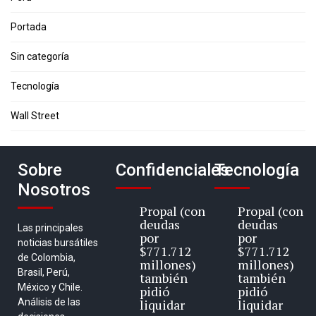
Portada
Sin categoría
Tecnología
Wall Street
Sobre
Confidenciales
Tecnología
Nosotros
Propal (con
Propal (con
deudas
deudas
Las principales
por
por
noticias bursátiles
$771.712
$771.712
de Colombia,
millones)
millones)
Brasil, Perú,
también
también
México y Chile.
pidió
pidió
Análisis de las
liquidar
liquidar