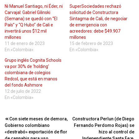
Ni Manuel Santiago, ni Éder, ni
SuperSociedades rechazó
Carvajal: Gabriel Gilinski
solicitud de Constructora
(Semana) se quedó con “El
Sintagma de Cali, de negociar
País” y “Q Hubo” de Cali e
de emergencia con
invertirá unos $12 mil
acreedores: debe $49.907
millones
millones
11 de enero de 2023
15 de febrero de 2023
En «Colombia»
En «Colombia»
Grupo inglés Cognita Schools
va por 30% de ‘holding’
colombiana de colegios
Redcol, que está en manos
del fondo Ashmore
12 de julio de 2022
En «Colombia»
Navegación
Con siete meses de demora,
Constructora Perlun (de Diego
Gobierno colombiano
Fernando Perdomo Rojas) se
de
«destrabó» exportación de flor
hizo al control de
de cannabis para uso
Independiente Santa Fe