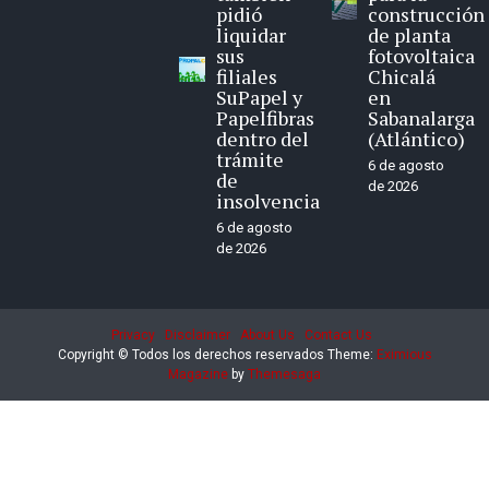
pidió
construcción
liquidar
de planta
sus
fotovoltaica
filiales
Chicalá
SuPapel y
en
Papelfibras
Sabanalarga
dentro del
(Atlántico)
trámite
6 de agosto
de
de 2026
insolvencia
6 de agosto
de 2026
Privacy
Disclaimer
About Us
Contact Us
Copyright © Todos los derechos reservados
Theme:
Eximious
Magazine
by
Themesaga