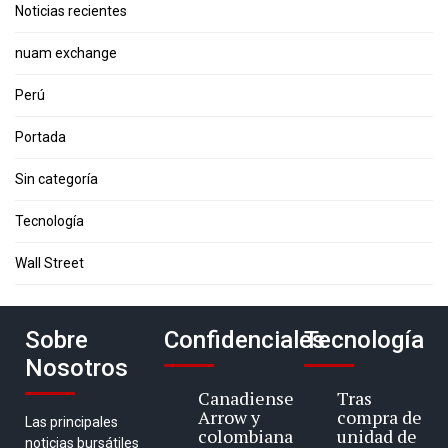
Noticias recientes
nuam exchange
Perú
Portada
Sin categoría
Tecnología
Wall Street
Sobre
Confidenciales
Tecnología
Nosotros
Canadiense
Tras
Arrow y
compra de
Las principales
colombiana
unidad de
noticias bursátiles