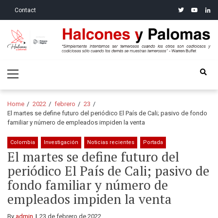
Skip
Skip
twitter
youtube
linke
Contact
to
to
navigation
content
Halcones y Palomas
“Simplemente intentamos ser temerosos cuando los otros son
Primary
codiciosos y codiciosos sólo cuando los demás se muestran
Menu
temerosos”: Warren Buffet
Home
2022
febrero
23
El martes se define futuro del periódico El País de Cali; pasivo de fondo
familiar y número de empleados impiden la venta
Colombia
Investigación
Noticias recientes
Portada
El martes se define futuro del
periódico El País de Cali; pasivo de
fondo familiar y número de
empleados impiden la venta
By
admin
23 de febrero de 2022