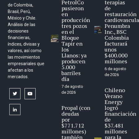
PetrolCo
terapias
de Colombia,
pusieron
de
Brasil, Perú,
en
restauración
México y Chile.
producción
cardiovascula
Análisis de las
tres pozos
Penumbra
en el
Inc., BSC
decisiones
Bloque
Colombia
financieras,
Tapir en
facturará
índices, divisas y
los
unos
valores, así como
Llanos: ya
$400.000
las movimientos
producen
millones
empresariales que
5.000
6 de agosto
afectan a los
barriles
de 2026
mercados.
día
7 de agosto
Chileno
de 2026
twitter
youtube
Verano
Energy
Propal (con
logró
linkedin
deudas
financiación
por
de
$771.712
$37.481
millones)
millones
también
para la