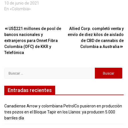
10 de junio de 2021
En «Colombia»
Navegación
US$221 millones de pool de
Allied Corp. completó venta y
bancos nacionales y
envío de diez kilos de aislado
de
extranjeros para Onnet Fibra
de CBD de cannabis de
entradas
Colombia (OFC) de KKR y
Colombia a Australia
Telefónica
Buscar:
Entradas recientes
Canadiense Arrow y colombiana PetrolCo pusieron en producción
tres pozos en el Bloque Tapir en los Llanos: ya producen 5.000
barriles día