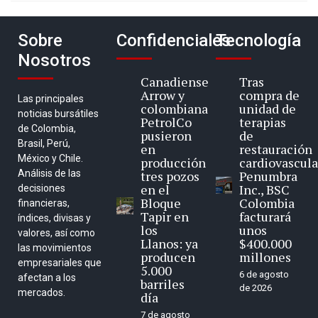
Sobre
Confidenciales
Tecnología
Nosotros
Canadiense
Tras
Arrow y
compra de
Las principales
colombiana
unidad de
noticias bursátiles
PetrolCo
terapias
de Colombia,
pusieron
de
Brasil, Perú,
en
restauración
México y Chile.
producción
cardiovascula
Análisis de las
tres pozos
Penumbra
en el
Inc., BSC
decisiones
Bloque
Colombia
financieras,
Tapir en
facturará
índices, divisas y
los
unos
valores, así como
Llanos: ya
$400.000
las movimientos
producen
millones
empresariales que
5.000
6 de agosto
afectan a los
barriles
de 2026
mercados.
día
7 de agosto