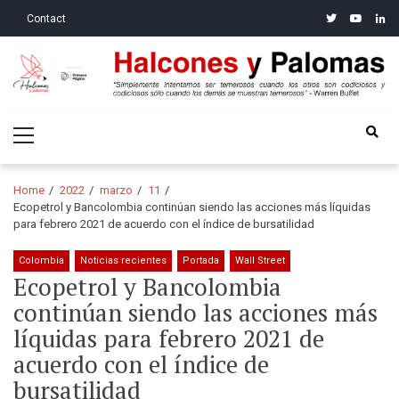
Skip
Skip
twitter
youtube
linke
Contact
to
to
navigation
content
Halcones y Palomas
“Simplemente intentamos ser temerosos cuando los otros son
Primary
codiciosos y codiciosos sólo cuando los demás se muestran
Menu
temerosos”: Warren Buffet
Home
2022
marzo
11
Ecopetrol y Bancolombia continúan siendo las acciones más líquidas
para febrero 2021 de acuerdo con el índice de bursatilidad
Colombia
Noticias recientes
Portada
Wall Street
Ecopetrol y Bancolombia
continúan siendo las acciones más
líquidas para febrero 2021 de
acuerdo con el índice de
bursatilidad