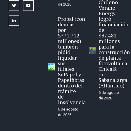
Chileno
de 2026
twitter
youtube
Verano
Energy
Propal (con
logró
linkedin
deudas
financiación
por
de
$771.712
$37.481
millones)
millones
también
para la
pidió
construcción
liquidar
de planta
sus
fotovoltaica
filiales
Chicalá
SuPapel y
en
Papelfibras
Sabanalarga
dentro del
(Atlántico)
trámite
6 de agosto
de
de 2026
insolvencia
6 de agosto
de 2026