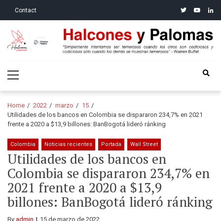
Skip
Skip
twitter
youtube
linke
Contact
to
to
navigation
content
Halcones y Palomas
“Simplemente intentamos ser temerosos cuando los otros son
Primary
codiciosos y codiciosos sólo cuando los demás se muestran
Menu
temerosos”: Warren Buffet
Home
2022
marzo
15
Utilidades de los bancos en Colombia se dispararon 234,7% en 2021
frente a 2020 a $13,9 billones: BanBogotá lideró ránking
Colombia
Noticias recientes
Portada
Wall Street
Utilidades de los bancos en
Colombia se dispararon 234,7% en
2021 frente a 2020 a $13,9
billones: BanBogotá lideró ránking
By
admin
15 de marzo de 2022