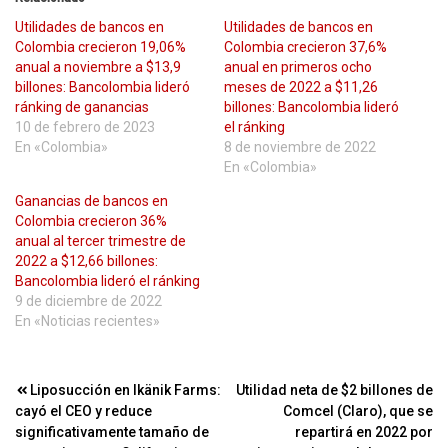
Utilidades de bancos en
Utilidades de bancos en
Colombia crecieron 19,06%
Colombia crecieron 37,6%
anual a noviembre a $13,9
anual en primeros ocho
billones: Bancolombia lideró
meses de 2022 a $11,26
ránking de ganancias
billones: Bancolombia lideró
10 de febrero de 2023
el ránking
En «Colombia»
8 de noviembre de 2022
En «Colombia»
Ganancias de bancos en
Colombia crecieron 36%
anual al tercer trimestre de
2022 a $12,66 billones:
Bancolombia lideró el ránking
9 de diciembre de 2022
En «Noticias recientes»
Navegación
Liposucción en Ikänik Farms:
Utilidad neta de $2 billones de
cayó el CEO y reduce
Comcel (Claro), que se
de
significativamente tamaño de
repartirá en 2022 por