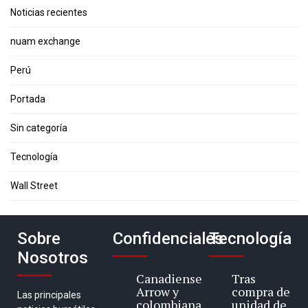
Noticias recientes
nuam exchange
Perú
Portada
Sin categoría
Tecnología
Wall Street
Sobre
Confidenciales
Tecnología
Nosotros
Canadiense
Tras
Arrow y
compra de
Las principales
colombiana
unidad de