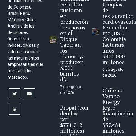
noticias bursátiles
PetrolCo
terapias
de Colombia,
pusieron
de
Brasil, Perú,
en
restauración
México y Chile.
producción
cardiovascula
Análisis de las
tres pozos
Penumbra
en el
Inc., BSC
decisiones
Bloque
Colombia
financieras,
Tapir en
facturará
índices, divisas y
los
unos
valores, así como
Llanos: ya
$400.000
las movimientos
producen
millones
empresariales que
5.000
6 de agosto
afectan a los
barriles
de 2026
mercados.
día
7 de agosto
Chileno
de 2026
twitter
youtube
Verano
Energy
Propal (con
logró
linkedin
deudas
financiación
por
de
$771.712
$37.481
millones)
millones