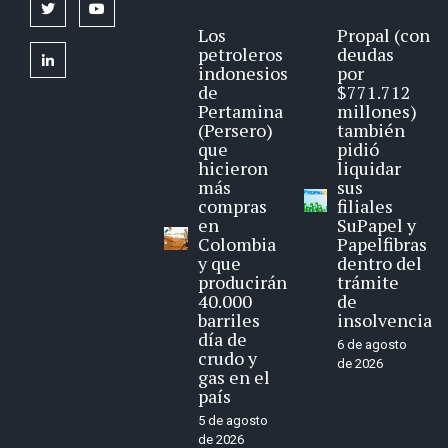
twitter
youtube
Los
Propal (con
petroleros
deudas
linkedin
indonesios
por
de
$771.712
Pertamina
millones)
(Persero)
también
que
pidió
hicieron
liquidar
más
sus
compras
filiales
en
SuPapel y
Colombia
Papelfibras
y que
dentro del
producirán
trámite
40.000
de
barriles
insolvencia
día de
6 de agosto
crudo y
de 2026
gas en el
país
5 de agosto
de 2026