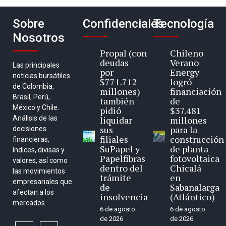
Sobre
Confidenciales
Tecnología
Nosotros
Propal (con
Chileno
deudas
Verano
Las principales
por
Energy
noticias bursátiles
$771.712
logró
de Colombia,
millones)
financiación
Brasil, Perú,
también
de
México y Chile.
pidió
$37.481
Análisis de las
liquidar
millones
sus
para la
decisiones
filiales
construcción
financieras,
SuPapel y
de planta
índices, divisas y
Papelfibras
fotovoltaica
valores, así como
dentro del
Chicalá
las movimientos
trámite
en
empresariales que
de
Sabanalarga
afectan a los
insolvencia
(Atlántico)
mercados.
6 de agosto
6 de agosto
de 2026
de 2026