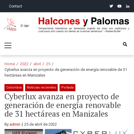
Skip
Skip
twitter
youtube
linke
Contact
to
to
navigation
content
Halcones y Palomas
“Simplemente intentamos ser temerosos cuando los otros son
Primary
codiciosos y codiciosos sólo cuando los demás se muestran
Menu
temerosos”: Warren Buffet
Home
2022
abril
25
Cyberlux avanza en proyecto de generación de energía renovable de 31
hectáreas en Manizales
Colombia
Noticias recientes
Portada
Cyberlux avanza en proyecto de
generación de energía renovable
de 31 hectáreas en Manizales
By
admin
25 de abril de 2022