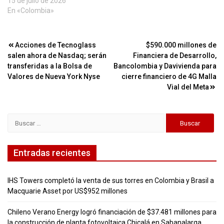
15 de julio de 2026
En «Colombia»
Navegación
Acciones de Tecnoglass
$590.000 millones de
salen ahora de Nasdaq; serán
Financiera de Desarrollo,
de
transferidas a la Bolsa de
Bancolombia y Davivienda para
entradas
Valores de Nueva York Nyse
cierre financiero de 4G Malla
Vial del Meta
Buscar:
Entradas recientes
IHS Towers completó la venta de sus torres en Colombia y Brasil a
Macquarie Asset por US$952 millones
Chileno Verano Energy logró financiación de $37.481 millones para
la construcción de planta fotovoltaica Chicalá en Sabanalarga