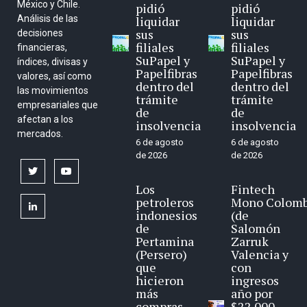
México y Chile.
pidió
pidió
Análisis de las
liquidar
liquidar
sus
sus
decisiones
filiales
filiales
financieras,
SuPapel y
SuPapel y
índices, divisas y
Papelfibras
Papelfibras
valores, así como
dentro del
dentro del
las movimientos
trámite
trámite
empresariales que
de
de
afectan a los
insolvencia
insolvencia
mercados.
6 de agosto
6 de agosto
de 2026
de 2026
twitter
youtube
Los
Fintech
petroleros
Mono Colomb
linkedin
indonesios
(de
de
Salomón
Pertamina
Zarruk
(Persero)
Valencia y
que
con
hicieron
ingresos
más
año por
compras
$22.000