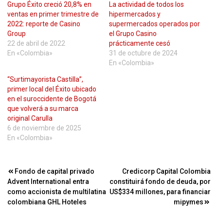
Grupo Éxito creció 20,8% en
La actividad de todos los
ventas en primer trimestre de
hipermercados y
2022: reporte de Casino
supermercados operados por
Group
el Grupo Casino
22 de abril de 2022
prácticamente cesó
En «Colombia»
31 de octubre de 2024
En «Colombia»
“Surtimayorista Castilla”,
primer local del Éxito ubicado
en el suroccidente de Bogotá
que volverá a su marca
original Carulla
6 de noviembre de 2025
En «Colombia»
Navegación
Fondo de capital privado
Credicorp Capital Colombia
Advent International entra
constituirá fondo de deuda, por
de
como accionista de multilatina
US$334 millones, para financiar
entradas
colombiana GHL Hoteles
mipymes