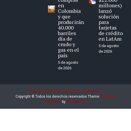
en
millones)
Colombia
lanzó
y que
solución
producirán
para
40.000
tarjetas
barriles
de crédito
día de
en LatAm
crudo y
5 de agosto
gas en el
de 2026
país
5 de agosto
de 2026
Privacy
Disclaimer
About Us
Contact Us
Copyright © Todos los derechos reservados
Theme:
Eximious
Magazine
by
Themesaga