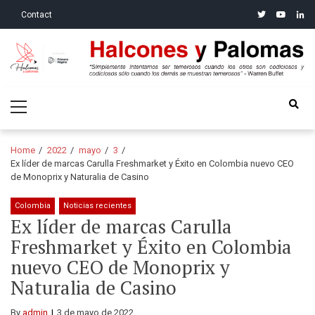
Skip
Skip
twitter
youtube
linke
Contact
to
to
navigation
content
Halcones y Palomas
“Simplemente intentamos ser temerosos cuando los otros son
Primary
codiciosos y codiciosos sólo cuando los demás se muestran
Menu
temerosos”: Warren Buffet
Home
2022
mayo
3
Ex líder de marcas Carulla Freshmarket y Éxito en Colombia nuevo CEO
de Monoprix y Naturalia de Casino
Colombia
Noticias recientes
Ex líder de marcas Carulla
Freshmarket y Éxito en Colombia
nuevo CEO de Monoprix y
Naturalia de Casino
By
admin
3 de mayo de 2022