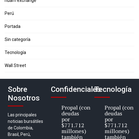
nuam exchange
Perú
Portada
Sin categoría
Tecnología
Wall Street
Sobre
Confidenciales
Tecnología
Nosotros
Propal (con
Propal (con
deudas
deudas
Las principales
por
por
noticias bursátiles
$771.712
$771.712
de Colombia,
millones)
millones)
Brasil, Perú,
también
también