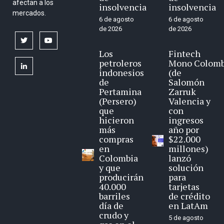
afectan a los
insolvencia
insolvencia
mercados.
6 de agosto
6 de agosto
de 2026
de 2026
twitter
youtube
Los
Fintech
petroleros
Mono Colomb
linkedin
indonesios
(de
de
Salomón
Pertamina
Zarruk
(Persero)
Valencia y
que
con
hicieron
ingresos
más
año por
compras
$22.000
en
millones)
Colombia
lanzó
y que
solución
producirán
para
40.000
tarjetas
barriles
de crédito
día de
en LatAm
crudo y
5 de agosto