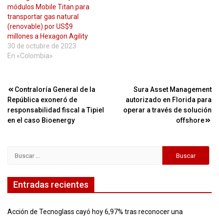
módulos Mobile Titan para
transportar gas natural
(renovable) por US$9
millones a Hexagon Agility
30 de octubre de 2023
En «Colombia»
Navegación
Contraloría General de la
Sura Asset Management
República exoneró de
autorizado en Florida para
de
responsabilidad fiscal a Tipiel
operar a través de solución
entradas
en el caso Bioenergy
offshore
Buscar:
Entradas recientes
Acción de Tecnoglass cayó hoy 6,97% tras reconocer una