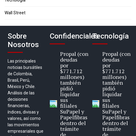
Tecnología
Wall Street
Sobre
Confidenciales
Tecnología
Nosotros
Propal (con
Propal (con
deudas
deudas
Las principales
por
por
noticias bursátiles
$771.712
$771.712
de Colombia,
millones)
millones)
Brasil, Perú,
también
también
México y Chile.
pidió
pidió
Análisis de las
liquidar
liquidar
sus
sus
decisiones
filiales
filiales
financieras,
SuPapel y
SuPapel y
índices, divisas y
Papelfibras
Papelfibras
valores, así como
dentro del
dentro del
las movimientos
trámite
trámite
empresariales que
de
de