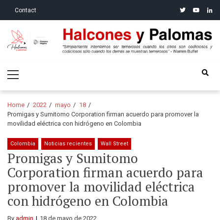
Skip
Skip
twitter
youtube
linke
Contact
to
to
navigation
content
Halcones y Palomas
“Simplemente intentamos ser temerosos cuando los otros son
Primary
codiciosos y codiciosos sólo cuando los demás se muestran
Menu
temerosos”: Warren Buffet
Home
2022
mayo
18
Promigas y Sumitomo Corporation firman acuerdo para promover la
movilidad eléctrica con hidrógeno en Colombia
Colombia
Noticias recientes
Wall Street
Promigas y Sumitomo
Corporation firman acuerdo para
promover la movilidad eléctrica
con hidrógeno en Colombia
By
admin
18 de mayo de 2022