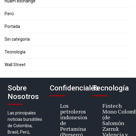
nuam exchange
Perú
Portada
Sin categoría
Tecnología
Wall Street
Sobre
Confidenciales
Tecnología
Nosotros
Los
Fintech
petroleros
Mono Colomb
Las principales
indonesios
(de
noticias bursátiles
de
Salomón
de Colombia,
Pertamina
Zarruk
Brasil, Perú,
(Persero)
Valencia y