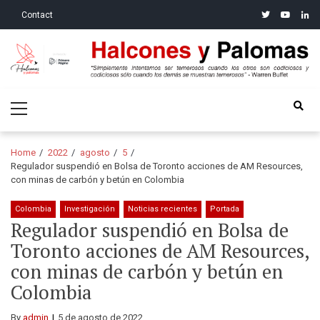
Skip
Skip
twitter
youtube
linke
Contact
to
to
navigation
content
Halcones y Palomas
“Simplemente intentamos ser temerosos cuando los otros son
Primary
codiciosos y codiciosos sólo cuando los demás se muestran
Menu
temerosos”: Warren Buffet
Home
2022
agosto
5
Regulador suspendió en Bolsa de Toronto acciones de AM Resources,
con minas de carbón y betún en Colombia
Colombia
Investigación
Noticias recientes
Portada
Regulador suspendió en Bolsa de
Toronto acciones de AM Resources,
con minas de carbón y betún en
Colombia
By
admin
5 de agosto de 2022