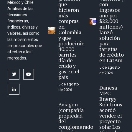
México y Chile.
que
con
Análisis de las
hicieron
ingresos
más
año por
decisiones
compras
$22.000
financieras,
en
millones)
índices, divisas y
Colombia
lanzó
valores, así como
y que
solución
las movimientos
producirán
para
empresariales que
40.000
tarjetas
afectan a los
barriles
de crédito
mercados.
día de
en LatAm
crudo y
5 de agosto
gas en el
de 2026
twitter
youtube
país
5 de agosto
Danesa
linkedin
de 2026
MPC
Energy
Aviagen
Solutions
(compañía
acordó
propiedad
vender el
del
proyecto
conglomerado
solar Los