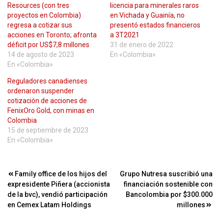
Resources (con tres
licencia para minerales raros
proyectos en Colombia)
en Vichada y Guainía, no
regresa a cotizar sus
presentó estados financieros
acciones en Toronto; afronta
a 3T2021
déficit por US$7,8 millones
31 de enero de 2022
14 de agosto de 2023
En «Colombia»
En «Colombia»
Reguladores canadienses
ordenaron suspender
cotización de acciones de
FenixOro Gold, con minas en
Colombia
15 de septiembre de 2023
En «Colombia»
Navegación
Family office de los hijos del
Grupo Nutresa suscribió una
expresidente Piñera (accionista
financiación sostenible con
de
de la bvc), vendió participación
Bancolombia por $300.000
entradas
en Cemex Latam Holdings
millones