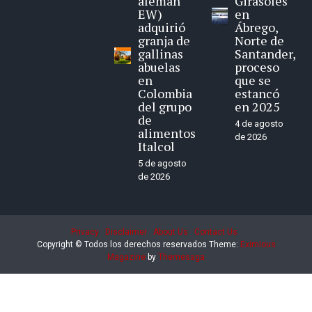
alemán
Girasoles
EW)
en
adquirió
Ábrego,
granja de
Norte de
gallinas
Santander,
abuelas
proceso
en
que se
Colombia
estancó
del grupo
en 2025
de
4 de agosto
alimentos
de 2026
Italcol
5 de agosto
de 2026
Privacy
Disclaimer
About Us
Contact Us
Copyright © Todos los derechos reservados
Theme:
Eximious
Magazine
by
Themesaga