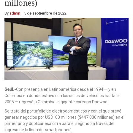
millones)
By
admin
5 de septiembre de 2022
Seúl.-
Con presencia en Latinoamérica desde el 1994 — y en
Colombia en donde estuvo con los sellos de vehículos hasta el
2005 — regresó a Colombia el gigante coreano Daewoo.
Se trata del portafolio de electrodomésticos y con el que prevé
generar negocios por US$100 millones ($447.000 millones) en el
primer año y duplicar esa cifra para el segundo a través del
ingreso de la línea de ‘smartphones’.