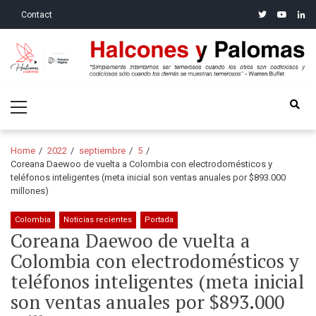
Skip
Skip
twitter
youtube
linke
Contact
to
to
navigation
content
Halcones y Palomas
“Simplemente intentamos ser temerosos cuando los otros son
Primary
codiciosos y codiciosos sólo cuando los demás se muestran
Menu
temerosos”: Warren Buffet
Home
2022
septiembre
5
Coreana Daewoo de vuelta a Colombia con electrodomésticos y
teléfonos inteligentes (meta inicial son ventas anuales por $893.000
millones)
Colombia
Noticias recientes
Portada
Coreana Daewoo de vuelta a
Colombia con electrodomésticos y
teléfonos inteligentes (meta inicial
son ventas anuales por $893.000