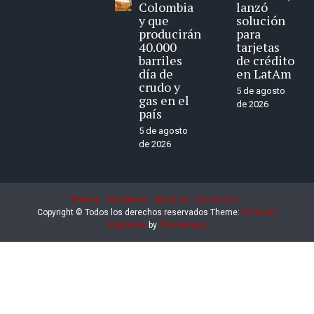
Colombia
lanzó
y que
solución
producirán
para
40.000
tarjetas
barriles
de crédito
día de
en LatAm
crudo y
5 de agosto
gas en el
de 2026
país
5 de agosto
de 2026
Privacy
Disclaimer
About Us
Contact Us
Copyright © Todos los derechos reservados
Theme:
Eximious
Magazine
by
Themesaga