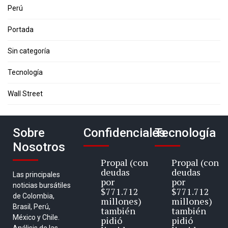
Perú
Portada
Sin categoría
Tecnología
Wall Street
Sobre
Confidenciales
Tecnología
Nosotros
Propal (con
Propal (con
deudas
deudas
Las principales
por
por
noticias bursátiles
$771.712
$771.712
de Colombia,
millones)
millones)
Brasil, Perú,
también
también
México y Chile.
pidió
pidió