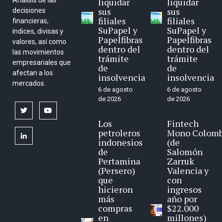
Análisis de las
liquidar
liquidar
sus
sus
decisiones
filiales
filiales
financieras,
SuPapel y
SuPapel y
índices, divisas y
Papelfibras
Papelfibras
valores, así como
dentro del
dentro del
las movimientos
trámite
trámite
empresariales que
de
de
afectan a los
insolvencia
insolvencia
mercados.
6 de agosto
6 de agosto
de 2026
de 2026
twitter
youtube
Los
Fintech
petroleros
Mono Colomb
linkedin
indonesios
(de
de
Salomón
Pertamina
Zarruk
(Persero)
Valencia y
que
con
hicieron
ingresos
más
año por
compras
$22.000
en
millones)