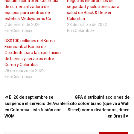
adquirió control en Colombia
negocios electrónicos de
de comercializadora de
seguridad y soluciones para
equipos para centros de
salud de Black & Decker
estética Medsystems Co
Colombia
7 de enero de 2026
28 de marzo de 2022
En «Colombia»
En «Colombia»
US$100 millones del Korea
Eximbank al Banco de
Occidente para la exportación
de bienes y servicios entre
Corea y Colombia
28 de marzo de 2022
En «Colombia»
Navegación
El 26 de septiembre se
GPA distribuirá acciones de
suspende el servicio de Avantel
Éxito colombiano (que va a Wall
de
en Colombia: lista fusión con
Street) como dividendos, dicen
entradas
WOM
en Brasil