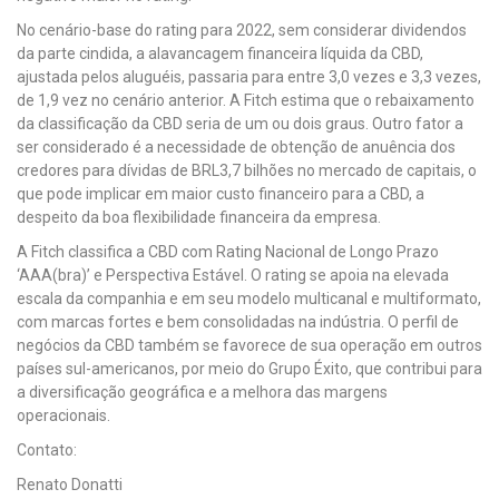
No cenário-base do rating para 2022, sem considerar dividendos
da parte cindida, a alavancagem financeira líquida da CBD,
ajustada pelos aluguéis, passaria para entre 3,0 vezes e 3,3 vezes,
de 1,9 vez no cenário anterior. A Fitch estima que o rebaixamento
da classificação da CBD seria de um ou dois graus. Outro fator a
ser considerado é a necessidade de obtenção de anuência dos
credores para dívidas de BRL3,7 bilhões no mercado de capitais, o
que pode implicar em maior custo financeiro para a CBD, a
despeito da boa flexibilidade financeira da empresa.
A Fitch classifica a CBD com Rating Nacional de Longo Prazo
‘AAA(bra)’ e Perspectiva Estável. O rating se apoia na elevada
escala da companhia e em seu modelo multicanal e multiformato,
com marcas fortes e bem consolidadas na indústria. O perfil de
negócios da CBD também se favorece de sua operação em outros
países sul-americanos, por meio do Grupo Éxito, que contribui para
a diversificação geográfica e a melhora das margens
operacionais.
Contato:
Renato Donatti