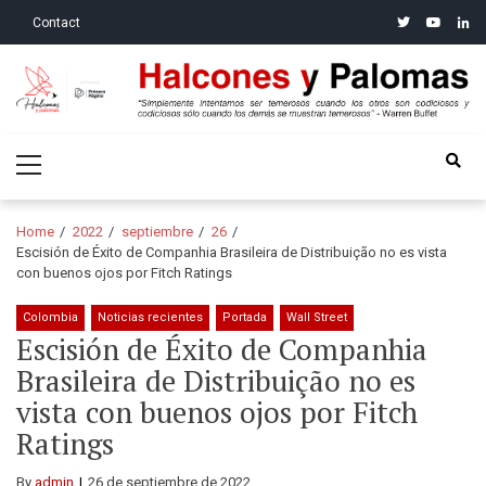
Skip
Skip
twitter
youtube
linke
Contact
to
to
navigation
content
Halcones y Palomas
“Simplemente intentamos ser temerosos cuando los otros son
Primary
codiciosos y codiciosos sólo cuando los demás se muestran
Menu
temerosos”: Warren Buffet
Home
2022
septiembre
26
Escisión de Éxito de Companhia Brasileira de Distribuição no es vista
con buenos ojos por Fitch Ratings
Colombia
Noticias recientes
Portada
Wall Street
Escisión de Éxito de Companhia
Brasileira de Distribuição no es
vista con buenos ojos por Fitch
Ratings
By
admin
26 de septiembre de 2022