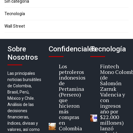
Sin categoría
Tecnología
Wall Street
Sobre
Confidenciales
Tecnología
Nosotros
Los
Fintech
petroleros
Mono Colomb
Las principales
indonesios
(de
noticias bursátiles
de
Salomón
de Colombia,
Pertamina
Zarruk
Brasil, Perú,
(Persero)
Valencia y
México y Chile.
que
con
Análisis de las
hicieron
ingresos
más
año por
decisiones
compras
$22.000
financieras,
en
millones)
índices, divisas y
Colombia
lanzó
valores, así como