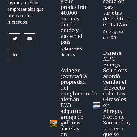
y que
solución
las movimientos
producirán
para
empresariales que
40.000
tarjetas
afectan a los
barriles
de crédito
mercados.
día de
en LatAm
crudo y
5 de agosto
gas en el
de 2026
twitter
youtube
país
5 de agosto
Danesa
linkedin
de 2026
MPC
Energy
Aviagen
Solutions
(compañía
acordó
propiedad
vender el
del
proyecto
conglomerado
solar Los
alemán
Girasoles
EW)
en
adquirió
Ábrego,
granja de
Norte de
gallinas
Santander,
abuelas
proceso
en
que se