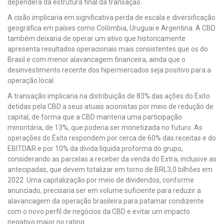
dependerá da estrutura final da transação.
A cisão implicaria em significativa perda de escala e diversificação
geográfica em países como Colômbia, Uruguai e Argentina. A CBD
também deixaria de operar um ativo que historicamente
apresenta resultados operacionais mais consistentes que os do
Brasil e com menor alavancagem financeira, ainda que o
desinvestimento recente dos hipermercados seja positivo para a
operação local.
A transação implicaria na distribuição de 83% das ações do Éxito
detidas pela CBD a seus atuais acionistas por meio de redução de
capital, de forma que a CBD manteria uma participação
minoritária, de 13%, que poderia ser monetizada no futuro. As
operações do Éxito respondem por cerca de 60% das receitas e do
EBITDAR e por 10% da dívida líquida proforma do grupo,
considerando as parcelas a receber da venda do Extra, inclusive as
antecipadas, que devem totalizar em torno de BRL3,0 bilhões em
2022. Uma capitalização por meio de dividendos, conforme
anunciado, precisaria ser em volume suficiente para reduzir a
alavancagem da operação brasileira para patamar condizente
com o novo perfil de negócios da CBD e evitar um impacto
negativo maior no rating.