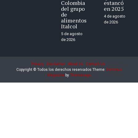
Colombia
estancó
del grupo
en 2025
de
4 de agosto
alimentos
de 2026
Italcol
5 de agosto
de 2026
Privacy
Disclaimer
About Us
Contact Us
Copyright © Todos los derechos reservados
Theme:
Eximious
Magazine
by
Themesaga