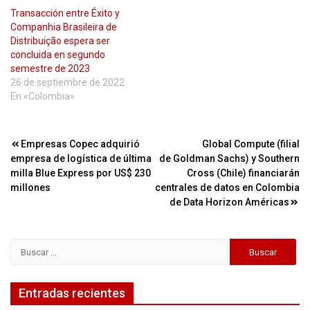
Transacción entre Éxito y
Companhia Brasileira de
Distribuição espera ser
concluida en segundo
semestre de 2023
26 de septiembre de 2022
En «Colombia»
Navegación
Empresas Copec adquirió
Global Compute (filial
empresa de logística de última
de Goldman Sachs) y Southern
de
milla Blue Express por US$ 230
Cross (Chile) financiarán
entradas
millones
centrales de datos en Colombia
de Data Horizon Américas
Buscar:
Entradas recientes