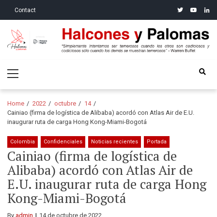
Skip
Skip
twitter
youtube
linke
Contact
to
to
navigation
content
Halcones y Palomas
“Simplemente intentamos ser temerosos cuando los otros son
Primary
codiciosos y codiciosos sólo cuando los demás se muestran
Menu
temerosos”: Warren Buffet
Home
2022
octubre
14
Cainiao (firma de logística de Alibaba) acordó con Atlas Air de E.U.
inaugurar ruta de carga Hong Kong-Miami-Bogotá
Colombia
Confidenciales
Noticias recientes
Portada
Cainiao (firma de logística de
Alibaba) acordó con Atlas Air de
E.U. inaugurar ruta de carga Hong
Kong-Miami-Bogotá
By
admin
14 de octubre de 2022