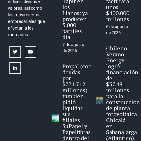
Tapir en
facturará
índices, divisas y
los
unos
valores, así como
Llanos: ya
$400.000
las movimientos
producen
millones
empresariales que
5.000
6 de agosto
afectan a los
barriles
de 2026
mercados.
día
7 de agosto
Chileno
de 2026
twitter
youtube
Verano
Energy
Propal (con
logró
linkedin
deudas
financiación
por
de
$771.712
$37.481
millones)
millones
también
para la
pidió
construcción
liquidar
de planta
sus
fotovoltaica
filiales
Chicalá
SuPapel y
en
Papelfibras
Sabanalarga
dentro del
(Atlántico)