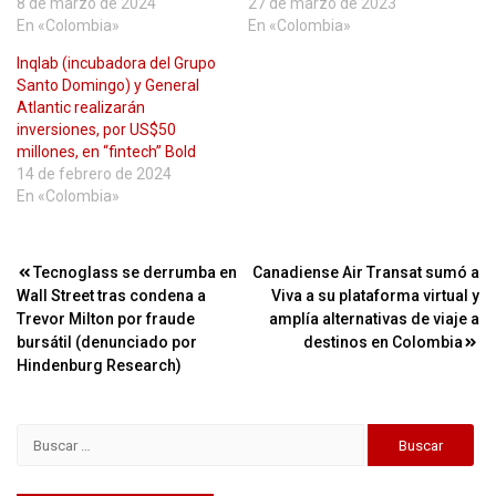
8 de marzo de 2024
27 de marzo de 2023
En «Colombia»
En «Colombia»
Inqlab (incubadora del Grupo
Santo Domingo) y General
Atlantic realizarán
inversiones, por US$50
millones, en “fintech” Bold
14 de febrero de 2024
En «Colombia»
Navegación
Tecnoglass se derrumba en
Canadiense Air Transat sumó a
Wall Street tras condena a
Viva a su plataforma virtual y
de
Trevor Milton por fraude
amplía alternativas de viaje a
entradas
bursátil (denunciado por
destinos en Colombia
Hindenburg Research)
Buscar: