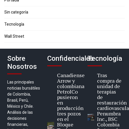
Portada
Sin categoría
Tecnología
Wall Street
Sobre
Confidenciales
Tecnología
Nosotros
Canadiense
Tras
Arrow y
compra de
Las principales
colombiana
unidad de
noticias bursátiles
PetrolCo
terapias
de Colombia,
pusieron
de
Brasil, Perú,
en
restauración
México y Chile.
producción
cardiovascula
Análisis de las
tres pozos
Penumbra
en el
Inc., BSC
decisiones
Bloque
Colombia
financieras,