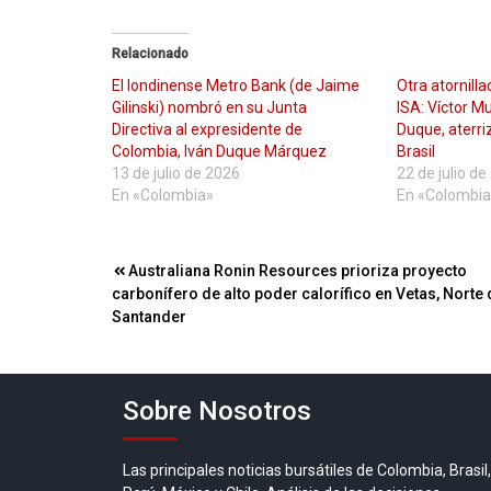
Relacionado
El londinense Metro Bank (de Jaime
Otra atornill
Gilinski) nombró en su Junta
ISA: Víctor 
Directiva al expresidente de
Duque, aterriz
Colombia, Iván Duque Márquez
Brasil
13 de julio de 2026
22 de julio d
En «Colombia»
En «Colombia
Navegación
Australiana Ronin Resources prioriza proyecto
carbonífero de alto poder calorífico en Vetas, Norte 
de
Santander
entradas
Sobre Nosotros
Las principales noticias bursátiles de Colombia, Brasil,