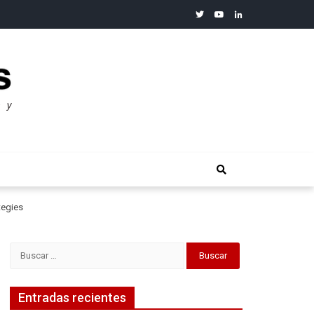
twitter
youtube
linkedin
merosos”: Warren Buffet
tegies
Buscar:
Entradas recientes