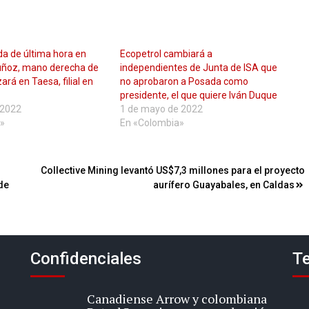
ada de última hora en
Ecopetrol cambiará a
Muñoz, mano derecha de
independientes de Junta de ISA que
ará en Taesa, filial en
no aprobaron a Posada como
presidente, el que quiere Iván Duque
e 2022
1 de mayo de 2022
»
En «Colombia»
Collective Mining levantó US$7,3 millones para el proyecto
de
aurífero Guayabales, en Caldas
Confidenciales
Te
Canadiense Arrow y colombiana