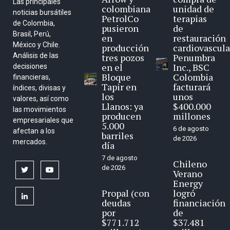
Las principales
colombiana
unidad de
noticias bursátiles
PetrolCo
terapias
de Colombia,
pusieron
de
Brasil, Perú,
en
restauración
México y Chile.
producción
cardiovascula
Análisis de las
tres pozos
Penumbra
en el
Inc., BSC
decisiones
Bloque
Colombia
financieras,
Tapir en
facturará
índices, divisas y
los
unos
valores, así como
Llanos: ya
$400.000
las movimientos
producen
millones
empresariales que
5.000
6 de agosto
afectan a los
barriles
de 2026
mercados.
día
7 de agosto
Chileno
de 2026
twitter
youtube
Verano
Energy
Propal (con
logró
linkedin
deudas
financiación
por
de
$771.712
$37.481