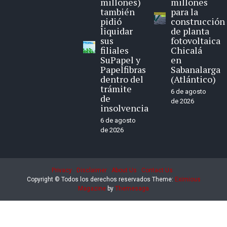
millones)
millones
también
para la
pidió
construcción
liquidar
de planta
sus
fotovoltaica
filiales
Chicalá
SuPapel y
en
Papelfibras
Sabanalarga
dentro del
(Atlántico)
trámite
6 de agosto
de
de 2026
insolvencia
6 de agosto
de 2026
Privacy
Disclaimer
About Us
Contact Us
Copyright © Todos los derechos reservados
Theme:
Eximious
Magazine
by
Themesaga