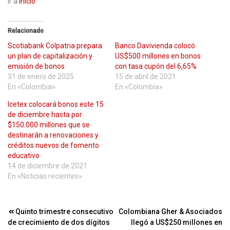
Ir a
inicio
Relacionado
Scotiabank Colpatria prepara
Banco Davivienda colocó
un plan de capitalización y
US$500 millones en bonos
emisión de bonos
con tasa cupón del 6,65%
31 de enero de 2025
15 de abril de 2021
En «Colombia»
En «Colombia»
Icetex colocará bonos este 15
de diciembre hasta por
$150.000 millones que se
destinarán a renovaciones y
créditos nuevos de fomento
educativo
14 de diciembre de 2021
En «Noticias recientes»
Navegación
Quinto trimestre consecutivo
Colombiana Gher & Asociados
de crecimiento de dos dígitos
llegó a US$250 millones en