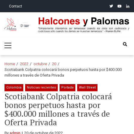
Skip
Skip
twitter
youtube
linke
Contact
to
to
navigation
content
Halcones y Palomas
“Simplemente intentamos ser temerosos cuando los otros son
Primary
codiciosos y codiciosos sólo cuando los demás se muestran
Menu
temerosos”: Warren Buffet
Home
2022
octubre
20
Scotiabank Colpatria colocará bonos perpetuos hasta por $400.000
millones a través de Oferta Privada
Colombia
Noticias recientes
Portada
Wall Street
Scotiabank Colpatria colocará
bonos perpetuos hasta por
$400.000 millones a través de
Oferta Privada
By
admin
20 de octubre de 2022