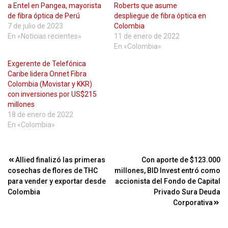
a Entel en Pangea, mayorista
Roberts que asume
de fibra óptica de Perú
despliegue de fibra óptica en
7 de julio de 2023
Colombia
En «Noticias recientes»
11 de enero de 2022
En «Colombia»
Exgerente de Telefónica
Caribe lidera Onnet Fibra
Colombia (Movistar y KKR)
con inversiones por US$215
millones
18 de enero de 2022
En «Colombia»
Navegación
Allied finalizó las primeras
Con aporte de $123.000
cosechas de flores de THC
millones, BID Invest entró como
de
para vender y exportar desde
accionista del Fondo de Capital
entradas
Colombia
Privado Sura Deuda
Corporativa