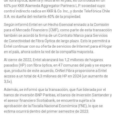
de fibra óptica, abierta y neutral en el país, es controlada en un
60% por KKR Alameda Aggregator Partners L.P. sociedad cuyo
control indirecto radica en KKR & Co. Inc., y donde Telefónica Chile
S.A. es dueña del restante 40% de la propiedad.
Según informó Entel en un Hecho Esencial enviado a la Comisión
para el Mercado Financiero (CMF), como parte de esta transacción
también se acordó la firma de un Contrato Marco para Servicios
de Conectividad de Fibra Óptica de largo plazo. Esto le permitirá a
Entel continuar con su oferta de servicios de Internet para el Hogar
en el país, ahora sobre la red de la compañía mayorista.
Al cierre de 2022, Entel alcanzará los 1,2 millones de hogares
pasados (HP) con fibra óptica, en 47 comunas del país y se espera
que, producto de este acuerdo, OnNet Fibra proporcione a Entel
acceso a un total de 4,3 millones de HP en 2024 (un aumento de
3,5x).
Además, se informó que la transacción, que fue liderada por el
banco de inversión BNP Paribas, el banco de inversión Santander y
el asesor financiero Scotiabank, se encuentra sujeta a la
aprobación de la Fiscalía Nacional Económica (FNE), lo que se
estima ocurrirá dentro del primer semestre de 2023.