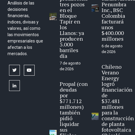
Análisis de las
tres pozos
Penumbra
en el
Inc., BSC
decisiones
Bloque
Colombia
financieras,
Tapir en
facturará
índices, divisas y
los
unos
valores, así como
Llanos: ya
$400.000
las movimientos
producen
millones
empresariales que
5.000
6 de agosto
afectan a los
barriles
de 2026
mercados.
día
7 de agosto
Chileno
de 2026
twitter
youtube
Verano
Energy
Propal (con
logró
linkedin
deudas
financiación
por
de
$771.712
$37.481
millones)
millones
también
para la
pidió
construcción
liquidar
de planta
sus
fotovoltaica