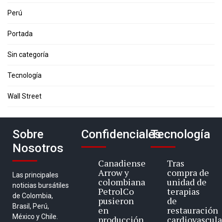
Perú
Portada
Sin categoría
Tecnología
Wall Street
Sobre
Confidenciales
Tecnología
Nosotros
Canadiense
Tras
Arrow y
compra de
Las principales
colombiana
unidad de
noticias bursátiles
PetrolCo
terapias
de Colombia,
pusieron
de
Brasil, Perú,
en
restauración
México y Chile.
producción
cardiovascula