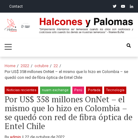
Skip
Skip
twitter
youtube
linke
Contact
to
to
navigation
content
Halcones y Palomas
“Simplemente intentamos ser temerosos cuando los otros son
Primary
codiciosos y codiciosos sólo cuando los demás se muestran
Menu
temerosos”: Warren Buffet
Home
2022
octubre
22
Por US$ 358 millones OnNet – el mismo que lo hizo en Colombia – se
quedó con red de fibra óptica de Entel Chile
Noticias recientes
nuam exchange
Perú
Portada
Tecnología
Por US$ 358 millones OnNet – el
mismo que lo hizo en Colombia –
se quedó con red de fibra óptica de
Entel Chile
By
admin
22 de octubre de 2022