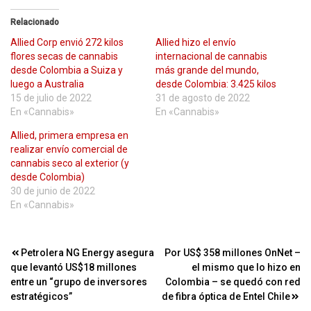
Relacionado
Allied Corp envió 272 kilos
Allied hizo el envío
flores secas de cannabis
internacional de cannabis
desde Colombia a Suiza y
más grande del mundo,
luego a Australia
desde Colombia: 3.425 kilos
15 de julio de 2022
31 de agosto de 2022
En «Cannabis»
En «Cannabis»
Allied, primera empresa en
realizar envío comercial de
cannabis seco al exterior (y
desde Colombia)
30 de junio de 2022
En «Cannabis»
Navegación
Petrolera NG Energy asegura
Por US$ 358 millones OnNet –
que levantó US$18 millones
el mismo que lo hizo en
de
entre un “grupo de inversores
Colombia – se quedó con red
entradas
estratégicos”
de fibra óptica de Entel Chile