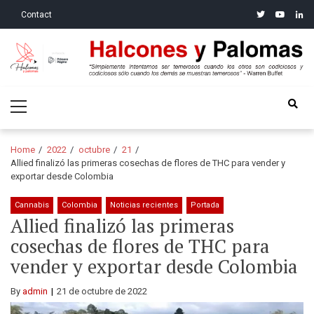
Skip
Skip
twitter
youtube
linke
Contact
to
to
navigation
content
Halcones y Palomas
“Simplemente intentamos ser temerosos cuando los otros son
Primary
codiciosos y codiciosos sólo cuando los demás se muestran
Menu
temerosos”: Warren Buffet
Home
2022
octubre
21
Allied finalizó las primeras cosechas de flores de THC para vender y
exportar desde Colombia
Cannabis
Colombia
Noticias recientes
Portada
Allied finalizó las primeras
cosechas de flores de THC para
vender y exportar desde Colombia
By
admin
21 de octubre de 2022