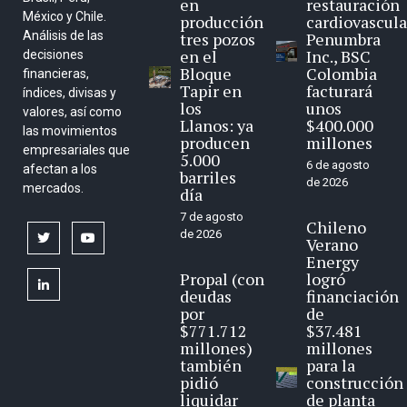
en
restauración
México y Chile.
producción
cardiovascula
Análisis de las
tres pozos
Penumbra
en el
Inc., BSC
decisiones
Bloque
Colombia
financieras,
Tapir en
facturará
índices, divisas y
los
unos
valores, así como
Llanos: ya
$400.000
las movimientos
producen
millones
empresariales que
5.000
6 de agosto
afectan a los
barriles
de 2026
mercados.
día
7 de agosto
Chileno
de 2026
twitter
youtube
Verano
Energy
Propal (con
logró
linkedin
deudas
financiación
por
de
$771.712
$37.481
millones)
millones
también
para la
pidió
construcción
liquidar
de planta