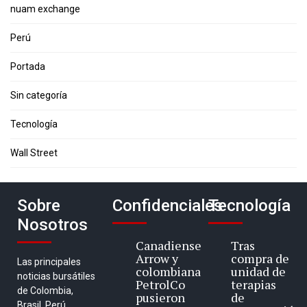
nuam exchange
Perú
Portada
Sin categoría
Tecnología
Wall Street
Sobre
Confidenciales
Tecnología
Nosotros
Canadiense
Tras
Arrow y
compra de
Las principales
colombiana
unidad de
noticias bursátiles
PetrolCo
terapias
de Colombia,
pusieron
de
Brasil, Perú,