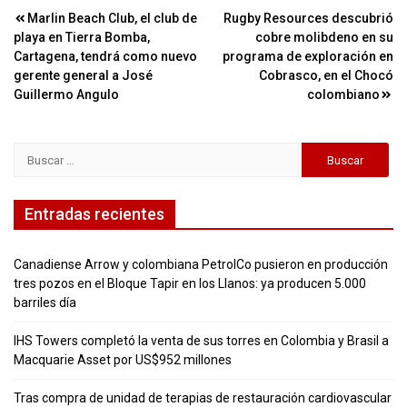
Navegación
Marlin Beach Club, el club de
Rugby Resources descubrió
playa en Tierra Bomba,
cobre molibdeno en su
de
Cartagena, tendrá como nuevo
programa de exploración en
entradas
gerente general a José
Cobrasco, en el Chocó
Guillermo Angulo
colombiano
Buscar:
Entradas recientes
Canadiense Arrow y colombiana PetrolCo pusieron en producción
tres pozos en el Bloque Tapir en los Llanos: ya producen 5.000
barriles día
IHS Towers completó la venta de sus torres en Colombia y Brasil a
Macquarie Asset por US$952 millones
Tras compra de unidad de terapias de restauración cardiovascular