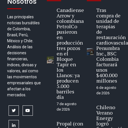
Nosotros
Canadiense
Tras
Arrow y
compra de
Las principales
colombiana
unidad de
noticias bursátiles
PetrolCo
terapias
de Colombia,
pusieron
de
Brasil, Perú,
en
restauración
México y Chile.
producción
cardiovascula
Análisis de las
tres pozos
Penumbra
en el
Inc., BSC
decisiones
Bloque
Colombia
financieras,
Tapir en
facturará
índices, divisas y
los
unos
valores, así como
Llanos: ya
$400.000
las movimientos
producen
millones
empresariales que
5.000
6 de agosto
afectan a los
barriles
de 2026
mercados.
día
7 de agosto
Chileno
de 2026
twitter
youtube
Verano
Energy
Propal (con
logró
linkedin