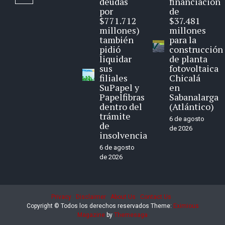
deudas
financiación
por
de
$771.712
$37.481
millones)
millones
también
para la
pidió
construcción
liquidar
de planta
sus
fotovoltaica
filiales
Chicalá
SuPapel y
en
Papelfibras
Sabanalarga
dentro del
(Atlántico)
trámite
6 de agosto
de
de 2026
insolvencia
6 de agosto
de 2026
Privacy
Disclaimer
About Us
Contact Us
Copyright © Todos los derechos reservados
Theme:
Eximious
Magazine
by
Themesaga