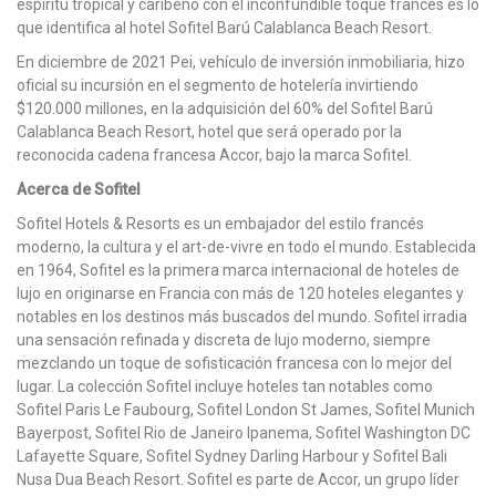
espíritu tropical y caribeño con el inconfundible toque francés es lo
que identifica al hotel Sofitel Barú Calablanca Beach Resort.
En diciembre de 2021 Pei, vehículo de inversión inmobiliaria, hizo
oficial su incursión en el segmento de hotelería invirtiendo
$120.000 millones, en la adquisición del 60% del Sofitel Barú
Calablanca Beach Resort, hotel que será operado por la
reconocida cadena francesa Accor, bajo la marca Sofitel.
Acerca de Sofitel
Sofitel Hotels & Resorts es un embajador del estilo francés
moderno, la cultura y el art-de-vivre en todo el mundo. Establecida
en 1964, Sofitel es la primera marca internacional de hoteles de
lujo en originarse en Francia con más de 120 hoteles elegantes y
notables en los destinos más buscados del mundo. Sofitel irradia
una sensación refinada y discreta de lujo moderno, siempre
mezclando un toque de sofisticación francesa con lo mejor del
lugar. La colección Sofitel incluye hoteles tan notables como
Sofitel Paris Le Faubourg, Sofitel London St James, Sofitel Munich
Bayerpost, Sofitel Rio de Janeiro Ipanema, Sofitel Washington DC
Lafayette Square, Sofitel Sydney Darling Harbour y Sofitel Bali
Nusa Dua Beach Resort. Sofitel es parte de Accor, un grupo líder