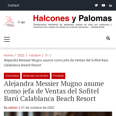
Skip
Skip
twitter
youtube
linke
Contact
to
to
navigation
content
Halcones y Palomas
“Simplemente intentamos ser temerosos cuando los otros son
Primary
codiciosos y codiciosos sólo cuando los demás se muestran
Menu
temerosos”: Warren Buffet
Home
2022
octubre
31
Alejandra Messier Mugno asume como jefa de Ventas del Sofitel Barú
Calablanca Beach Resort
Colombia
Noticias recientes
Portada
Alejandra Messier Mugno asume
como jefa de Ventas del Sofitel
Barú Calablanca Beach Resort
By
admin
31 de octubre de 2022