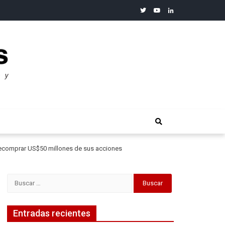
twitter
youtube
linkedin
merosos”: Warren Buffet
 recomprar US$50 millones de sus acciones
Buscar:
Entradas recientes