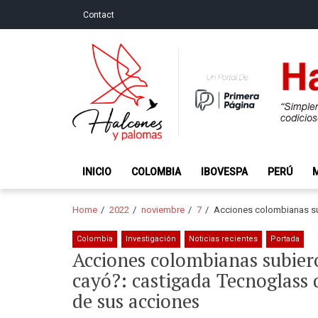
Skip
Skip
Contact
to
to
navigation
content
Halcones y Palo
“Simplemente intentamos ser temerosos cuando los ot
INICIO
COLOMBIA
IBOVESPA
PERÚ
Home
2022
noviembre
7
Acciones colombianas sub
Colombia
Investigación
Noticias recientes
Portada
Acciones colombianas subiero
cayó?: castigada Tecnoglass
de sus acciones