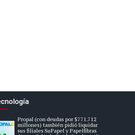
cnología
Propal (con deudas por $771.712
millones) también pidió liquidar
sus filiales SuPapel y Papelfibras