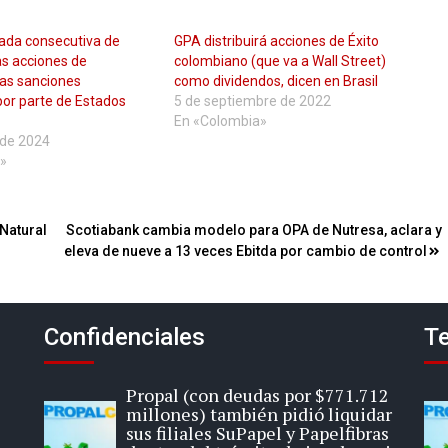
ada consecutiva de
GPA distribuirá acciones de Éxito
as acciones de
colombiano (que va a Wall Street)
ras sanciones
como dividendos, dicen en Brasil
por parte de Estados
5 de septiembre de 2022
En «Colombia»
 de 2024
»
Natural
Scotiabank cambia modelo para OPA de Nutresa, aclara y
eleva de nueve a 13 veces Ebitda por cambio de control
Confidenciales
Te
Propal (con deudas por $771.712
millones) también pidió liquidar
sus filiales SuPapel y Papelfibras