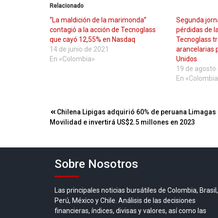
Relacionado
“La maldición de la marimonda”
Segunda jorn
contagió a la acción de Tecnoglass
pérdidas de l
que cayó 12,55% en Nasdaq
Tecnoglass t
14 de junio de 2021
arancelarias 
En «Colombia»
Unidos
19 de agosto
En «Colombia
Navegación
Chilena Lipigas adquirió 60% de peruana Limagas 
Movilidad e invertirá US$2.5 millones en 2023
de
entradas
Sobre Nosotros
Las principales noticias bursátiles de Colombia, Brasil,
Perú, México y Chile. Análisis de las decisiones
financieras, índices, divisas y valores, así como las