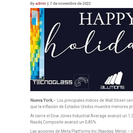
By
admin
7 de noviembre de 2022
Nueva York.-
Los principales índices de Wall Street c
que la inflación de Estados Unidos muestre menores pre
Al cierre el Dow Jones Industrial Average avanzó un 1,
Nasdq Composite avanzó un 0,85%.
Las acciones de Meta Platforms Inc (Nasdaq: Meta) – c