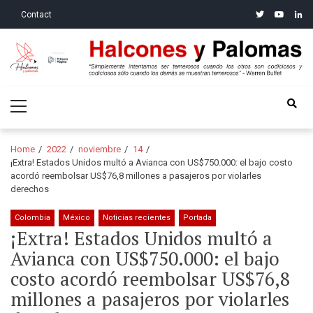
Skip
Skip
twitter
youtube
linke
Contact
to
to
navigation
content
Halcones y Palomas
“Simplemente intentamos ser temerosos cuando los otros son
Primary
codiciosos y codiciosos sólo cuando los demás se muestran
Menu
temerosos”: Warren Buffet
Home
2022
noviembre
14
¡Extra! Estados Unidos multó a Avianca con US$750.000: el bajo costo
acordó reembolsar US$76,8 millones a pasajeros por violarles
derechos
Colombia
México
Noticias recientes
Portada
¡Extra! Estados Unidos multó a
Avianca con US$750.000: el bajo
costo acordó reembolsar US$76,8
millones a pasajeros por violarles