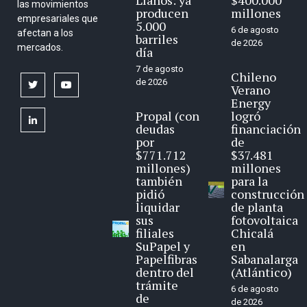
las movimientos
producen
millones
empresariales que
5.000
6 de agosto
afectan a los
barriles
de 2026
mercados.
día
7 de agosto
Chileno
de 2026
twitter
youtube
Verano
Energy
Propal (con
logró
linkedin
deudas
financiación
por
de
$771.712
$37.481
millones)
millones
también
para la
pidió
construcción
liquidar
de planta
sus
fotovoltaica
filiales
Chicalá
SuPapel y
en
Papelfibras
Sabanalarga
dentro del
(Atlántico)
trámite
6 de agosto
de
de 2026