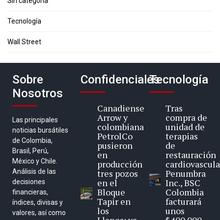
Sin categoría
Tecnología
Wall Street
Sobre
Confidenciales
Tecnología
Nosotros
Canadiense
Tras
Arrow y
compra de
Las principales
colombiana
unidad de
noticias bursátiles
PetrolCo
terapias
de Colombia,
pusieron
de
Brasil, Perú,
en
restauración
México y Chile.
producción
cardiovascula
Análisis de las
tres pozos
Penumbra
en el
Inc., BSC
decisiones
Bloque
Colombia
financieras,
Tapir en
facturará
índices, divisas y
los
unos
valores, así como
Llanos: ya
$400.000