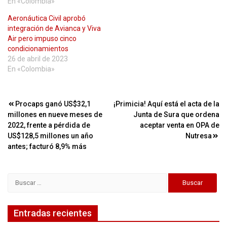
En «Colombia»
Aeronáutica Civil aprobó
integración de Avianca y Viva
Air pero impuso cinco
condicionamientos
26 de abril de 2023
En «Colombia»
Navegación
Procaps ganó US$32,1
¡Primicia! Aquí está el acta de la
millones en nueve meses de
Junta de Sura que ordena
de
2022, frente a pérdida de
aceptar venta en OPA de
entradas
US$128,5 millones un año
Nutresa
antes; facturó 8,9% más
Buscar:
Entradas recientes