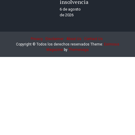
insolvencia
6 de agosto
de 2026
Privacy
Disclaimer
About Us
Contact Us
Copyright © Todos los derechos reservados
Theme:
Eximious
Magazine
by
Themesaga