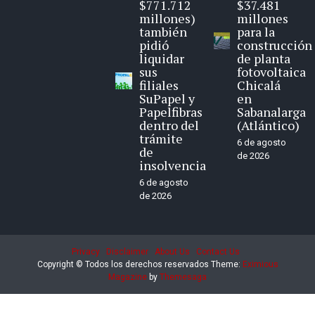
$771.712
$37.481
millones)
millones
también
para la
pidió
construcción
liquidar
de planta
sus
fotovoltaica
filiales
Chicalá
SuPapel y
en
Papelfibras
Sabanalarga
dentro del
(Atlántico)
trámite
6 de agosto
de
de 2026
insolvencia
6 de agosto
de 2026
Privacy
Disclaimer
About Us
Contact Us
Copyright © Todos los derechos reservados
Theme:
Eximious
Magazine
by
Themesaga