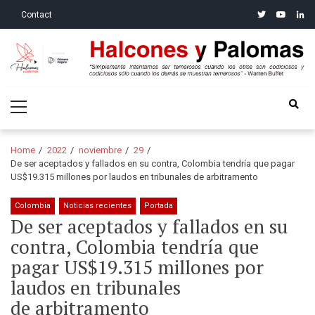
Skip
Skip
twitter
youtube
linke
Contact
to
to
navigation
content
Halcones y Palomas
“Simplemente intentamos ser temerosos cuando los otros son
Primary
codiciosos y codiciosos sólo cuando los demás se muestran
Menu
temerosos”: Warren Buffet
Home
2022
noviembre
29
De ser aceptados y fallados en su contra, Colombia tendría que pagar
US$19.315 millones por laudos en tribunales de arbitramento
Colombia
Noticias recientes
Portada
De ser aceptados y fallados en su
contra, Colombia tendría que
pagar US$19.315 millones por
laudos en tribunales
de arbitramento