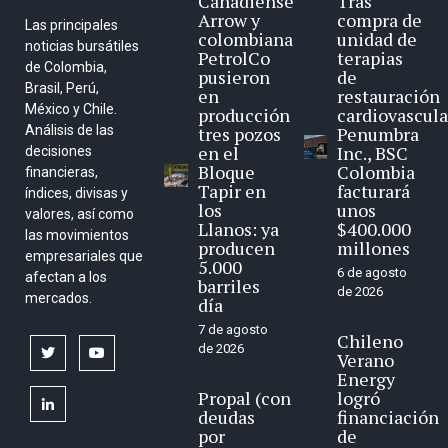
Canadiense
Tras
Arrow y
compra de
Las principales
colombiana
unidad de
noticias bursátiles
PetrolCo
terapias
de Colombia,
pusieron
de
Brasil, Perú,
en
restauración
México y Chile.
producción
cardiovascula
Análisis de las
tres pozos
Penumbra
en el
Inc., BSC
decisiones
Bloque
Colombia
financieras,
Tapir en
facturará
índices, divisas y
los
unos
valores, así como
Llanos: ya
$400.000
las movimientos
producen
millones
empresariales que
5.000
6 de agosto
afectan a los
barriles
de 2026
mercados.
día
7 de agosto
Chileno
de 2026
twitter
youtube
Verano
Energy
Propal (con
logró
linkedin
deudas
financiación
por
de