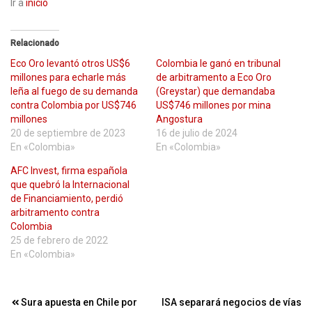
Ir a
inicio
Relacionado
Eco Oro levantó otros US$6
Colombia le ganó en tribunal
millones para echarle más
de arbitramento a Eco Oro
leña al fuego de su demanda
(Greystar) que demandaba
contra Colombia por US$746
US$746 millones por mina
millones
Angostura
20 de septiembre de 2023
16 de julio de 2024
En «Colombia»
En «Colombia»
AFC Invest, firma española
que quebró la Internacional
de Financiamiento, perdió
arbitramento contra
Colombia
25 de febrero de 2022
En «Colombia»
Navegación
Sura apuesta en Chile por
ISA separará negocios de vías