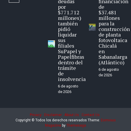
deudas
financiación
por
de
$771.712
$37.481
millones)
millones
también
para la
pidió
construcción
liquidar
de planta
sus
fotovoltaica
filiales
Chicalá
SuPapel y
en
Papelfibras
Sabanalarga
dentro del
(Atlántico)
trámite
6 de agosto
de
de 2026
insolvencia
6 de agosto
de 2026
Privacy
Disclaimer
About Us
Contact Us
Copyright © Todos los derechos reservados
Theme:
Eximious
Magazine
by
Themesaga