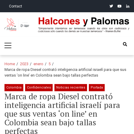
Skip
Skip
twitter
youtube
linke
Contact
to
to
navigation
content
Halcones y Palomas
“Simplemente intentamos ser temerosos cuando los otros son
Primary
codiciosos y codiciosos sólo cuando los demás se muestran
Menu
temerosos”: Warren Buffet
Home
2023
enero
5
Marca de ropa Diesel contrató inteligencia artificial israelí para que sus
ventas ‘on line’ en Colombia sean bajo tallas perfectas
Colombia
Confidenciales
Noticias recientes
Portada
Marca de ropa Diesel contrató
inteligencia artificial israelí para
que sus ventas ‘on line’ en
Colombia sean bajo tallas
perfectas