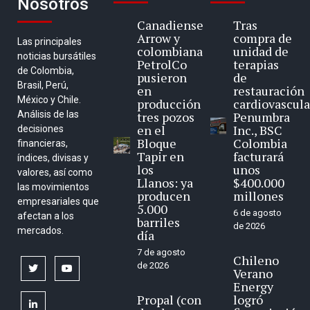
Nosotros
Canadiense
Tras
Arrow y
compra de
Las principales
colombiana
unidad de
noticias bursátiles
PetrolCo
terapias
de Colombia,
pusieron
de
Brasil, Perú,
en
restauración
México y Chile.
producción
cardiovascula
Análisis de las
tres pozos
Penumbra
en el
Inc., BSC
decisiones
Bloque
Colombia
financieras,
Tapir en
facturará
índices, divisas y
los
unos
valores, así como
Llanos: ya
$400.000
las movimientos
producen
millones
empresariales que
5.000
6 de agosto
afectan a los
barriles
de 2026
mercados.
día
7 de agosto
Chileno
de 2026
twitter
youtube
Verano
Energy
Propal (con
logró
linkedin