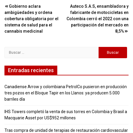
Navegación
Gobierno aclara
Auteco S.A.S, ensambladora y
ambigüedades y ordena
fabricante de motocicletas en
de
cobertura obligatoria por el
Colombia cerró el 2022 con una
entradas
sistema de salud para el
participación del mercado en
cannabis medicinal
8,5%
Buscar:
Entradas recientes
Canadiense Arrow y colombiana PetrolCo pusieron en producción
tres pozos en el Bloque Tapir en los Llanos: ya producen 5.000
barriles día
IHS Towers completó la venta de sus torres en Colombia y Brasil a
Macquarie Asset por US$952 millones
Tras compra de unidad de terapias de restauración cardiovascular