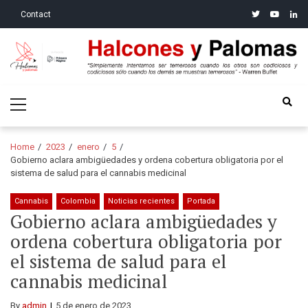
Skip
Skip
twitter
youtube
linke
Contact
to
to
navigation
content
Halcones y Palomas
“Simplemente intentamos ser temerosos cuando los otros son
Primary
codiciosos y codiciosos sólo cuando los demás se muestran
Menu
temerosos”: Warren Buffet
Home
2023
enero
5
Gobierno aclara ambigüedades y ordena cobertura obligatoria por el
sistema de salud para el cannabis medicinal
Cannabis
Colombia
Noticias recientes
Portada
Gobierno aclara ambigüedades y
ordena cobertura obligatoria por
el sistema de salud para el
cannabis medicinal
By
admin
5 de enero de 2023