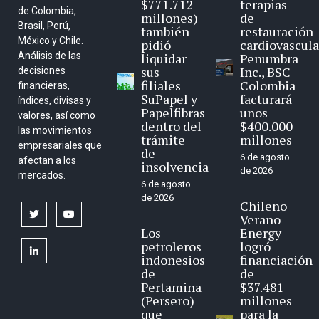
$771.712
terapias
de Colombia,
millones)
de
Brasil, Perú,
también
restauración
México y Chile.
pidió
cardiovascula
Análisis de las
liquidar
Penumbra
sus
Inc., BSC
decisiones
filiales
Colombia
financieras,
SuPapel y
facturará
índices, divisas y
Papelfibras
unos
valores, así como
dentro del
$400.000
las movimientos
trámite
millones
empresariales que
de
6 de agosto
afectan a los
insolvencia
de 2026
mercados.
6 de agosto
de 2026
Chileno
twitter
youtube
Verano
Los
Energy
petroleros
logró
linkedin
indonesios
financiación
de
de
Pertamina
$37.481
(Persero)
millones
que
para la