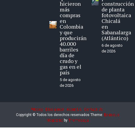
hicieron
construcción
más
de planta
compras
fotovoltaica
en
Chicalá
Colombia
en
y que
Sabanalarga
producirán
(Atlántico)
40.000
6 de agosto
barriles
de 2026
día de
crudo y
gas en el
país
5 de agosto
de 2026
Privacy
Disclaimer
About Us
Contact Us
Copyright © Todos los derechos reservados
Theme:
Eximious
Magazine
by
Themesaga