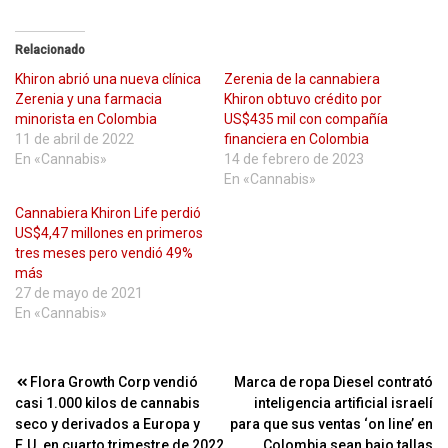
Relacionado
Khiron abrió una nueva clínica
Zerenia de la cannabiera
Zerenia y una farmacia
Khiron obtuvo crédito por
minorista en Colombia
US$435 mil con compañía
11 de abril de 2022
financiera en Colombia
En «Cannabis»
14 de febrero de 2023
En «Cannabis»
Cannabiera Khiron Life perdió
US$4,47 millones en primeros
tres meses pero vendió 49%
más
27 de mayo de 2021
En «Cannabis»
Navegación
Flora Growth Corp vendió
Marca de ropa Diesel contrató
casi 1.000 kilos de cannabis
inteligencia artificial israelí
de
seco y derivados a Europa y
para que sus ventas ‘on line’ en
E.U. en cuarto trimestre de 2022
Colombia sean bajo tallas