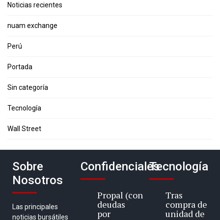
Noticias recientes
nuam exchange
Perú
Portada
Sin categoría
Tecnología
Wall Street
Sobre
Confidenciales
Tecnología
Nosotros
Propal (con
Tras
deudas
compra de
Las principales
por
unidad de
noticias bursátiles