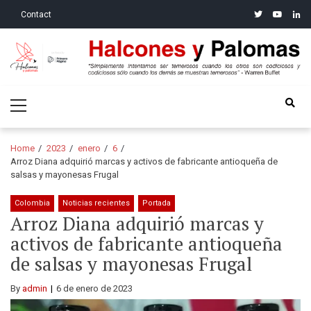
Skip
Skip
twitter
youtube
linke
Contact
to
to
navigation
content
Halcones y Palomas
“Simplemente intentamos ser temerosos cuando los otros son
Primary
codiciosos y codiciosos sólo cuando los demás se muestran
Menu
temerosos”: Warren Buffet
Home
2023
enero
6
Arroz Diana adquirió marcas y activos de fabricante antioqueña de
salsas y mayonesas Frugal
Colombia
Noticias recientes
Portada
Arroz Diana adquirió marcas y
activos de fabricante antioqueña
de salsas y mayonesas Frugal
By
admin
6 de enero de 2023