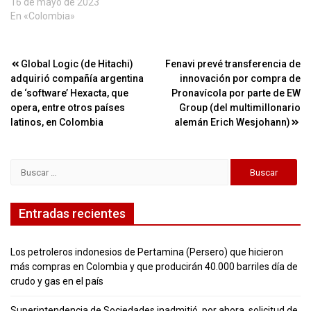
16 de mayo de 2023
En «Colombia»
Navegación
Global Logic (de Hitachi)
Fenavi prevé transferencia de
adquirió compañía argentina
innovación por compra de
de
de ‘software’ Hexacta, que
Pronavícola por parte de EW
entradas
opera, entre otros países
Group (del multimillonario
latinos, en Colombia
alemán Erich Wesjohann)
Buscar:
Entradas recientes
Los petroleros indonesios de Pertamina (Persero) que hicieron
más compras en Colombia y que producirán 40.000 barriles día de
crudo y gas en el país
Superintendencia de Sociedades inadmitió, por ahora, solicitud de