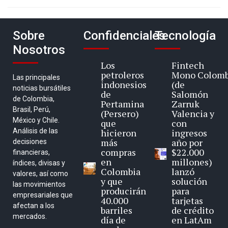
Sobre
Confidenciales
Tecnología
Nosotros
Los
Fintech
petroleros
Mono Colomb
Las principales
indonesios
(de
noticias bursátiles
de
Salomón
de Colombia,
Pertamina
Zarruk
Brasil, Perú,
(Persero)
Valencia y
México y Chile.
que
con
Análisis de las
hicieron
ingresos
más
año por
decisiones
compras
$22.000
financieras,
en
millones)
índices, divisas y
Colombia
lanzó
valores, así como
y que
solución
las movimientos
producirán
para
empresariales que
40.000
tarjetas
afectan a los
barriles
de crédito
mercados.
día de
en LatAm