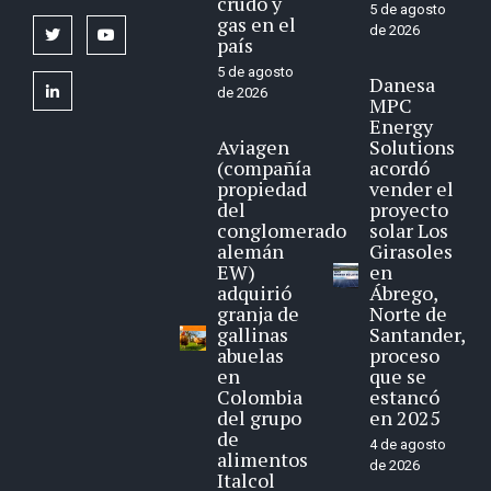
crudo y
5 de agosto
gas en el
de 2026
twitter
youtube
país
5 de agosto
Danesa
linkedin
de 2026
MPC
Energy
Aviagen
Solutions
(compañía
acordó
propiedad
vender el
del
proyecto
conglomerado
solar Los
alemán
Girasoles
EW)
en
adquirió
Ábrego,
granja de
Norte de
gallinas
Santander,
abuelas
proceso
en
que se
Colombia
estancó
del grupo
en 2025
de
4 de agosto
alimentos
de 2026
Italcol