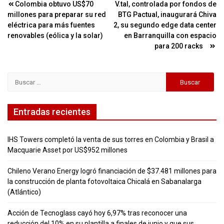
Navegación
Colombia obtuvo US$70
V.tal, controlada por fondos de
millones para preparar su red
BTG Pactual, inaugurará Chiva
de
eléctrica para más fuentes
2, su segundo edge data center
entradas
renovables (eólica y la solar)
en Barranquilla con espacio
para 200 racks
Buscar:
Entradas recientes
IHS Towers completó la venta de sus torres en Colombia y Brasil a
Macquarie Asset por US$952 millones
Chileno Verano Energy logró financiación de $37.481 millones para
la construcción de planta fotovoltaica Chicalá en Sabanalarga
(Atlántico)
Acción de Tecnoglass cayó hoy 6,97% tras reconocer una
reducción del 10% en su plantilla a finales de junio y que sus