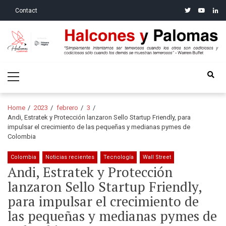
Skip
Skip
twitter
youtube
linke
Contact
to
to
navigation
content
Halcones y Palomas
“Simplemente intentamos ser temerosos cuando los otros son
Primary
codiciosos y codiciosos sólo cuando los demás se muestran
Menu
temerosos”: Warren Buffet
Home
2023
febrero
3
Andi, Estratek y Protección lanzaron Sello Startup Friendly, para
impulsar el crecimiento de las pequeñas y medianas pymes de
Colombia
Colombia
Noticias recientes
Tecnología
Wall Street
Andi, Estratek y Protección
lanzaron Sello Startup Friendly,
para impulsar el crecimiento de
las pequeñas y medianas pymes de