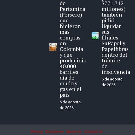
de
$771.712
Pertamina
millones)
(Persero)
también
que
pidió
hicieron
liquidar
más
sus
compras
filiales
en
SuPapel y
Colombia
Papelfibras
y que
dentro del
producirán
trámite
40.000
de
barriles
insolvencia
día de
6 de agosto
crudo y
de 2026
gas en el
país
5 de agosto
de 2026
Privacy
Disclaimer
About Us
Contact Us