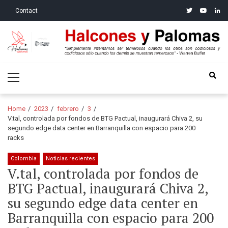
Skip
Skip
twitter
youtube
linke
Contact
to
to
navigation
content
Halcones y Palomas
“Simplemente intentamos ser temerosos cuando los otros son
Primary
codiciosos y codiciosos sólo cuando los demás se muestran
Menu
temerosos”: Warren Buffet
Home
2023
febrero
3
V.tal, controlada por fondos de BTG Pactual, inaugurará Chiva 2, su
segundo edge data center en Barranquilla con espacio para 200
racks
Colombia
Noticias recientes
V.tal, controlada por fondos de
BTG Pactual, inaugurará Chiva 2,
su segundo edge data center en
Barranquilla con espacio para 200