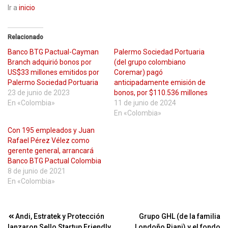
Ir a
inicio
Relacionado
Banco BTG Pactual-Cayman
Palermo Sociedad Portuaria
Branch adquirió bonos por
(del grupo colombiano
US$33 millones emitidos por
Coremar) pagó
Palermo Sociedad Portuaria
anticipadamente emisión de
23 de junio de 2023
bonos, por $110.536 millones
En «Colombia»
11 de junio de 2024
En «Colombia»
Con 195 empleados y Juan
Rafael Pérez Vélez como
gerente general, arrancará
Banco BTG Pactual Colombia
8 de junio de 2021
En «Colombia»
Navegación
Andi, Estratek y Protección
Grupo GHL (de la familia
lanzaron Sello Startup Friendly,
Londoño Riani) y el fondo