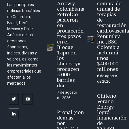
Arrow y
compra de
Las principales
colombiana
unidad de
noticias bursátiles
PetrolCo
terapias
de Colombia,
pusieron
de
Brasil, Perú,
en
restauración
México y Chile.
producción
cardiovascula
Análisis de las
tres pozos
Penumbra
en el
Inc., BSC
decisiones
Bloque
Colombia
financieras,
Tapir en
facturará
índices, divisas y
los
unos
valores, así como
Llanos: ya
$400.000
las movimientos
producen
millones
empresariales que
5.000
6 de agosto
afectan a los
barriles
de 2026
mercados.
día
7 de agosto
Chileno
de 2026
twitter
youtube
Verano
Energy
Propal (con
logró
linkedin
deudas
financiación
por
de
$771.712
$37.481