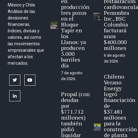
en
restauración
México y Chile.
producción
cardiovascula
Análisis de las
tres pozos
Penumbra
en el
Inc., BSC
decisiones
Bloque
Colombia
financieras,
Tapir en
facturará
índices, divisas y
los
unos
valores, así como
Llanos: ya
$400.000
las movimientos
producen
millones
empresariales que
5.000
6 de agosto
afectan a los
barriles
de 2026
mercados.
día
7 de agosto
Chileno
de 2026
twitter
youtube
Verano
Energy
Propal (con
logró
linkedin
deudas
financiación
por
de
$771.712
$37.481
millones)
millones
también
para la
pidió
construcción
liquidar
de planta