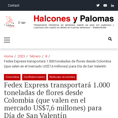
Skip
Skip
twitter
youtube
linke
Contact
to
to
navigation
content
Halcones y Palomas
“Simplemente intentamos ser temerosos cuando los otros son
Primary
codiciosos y codiciosos sólo cuando los demás se muestran
Menu
temerosos”: Warren Buffet
Home
2023
febrero
8
Fedex Express transportará 1.000 toneladas de flores desde Colombia
(que valen en el mercado US$7,6 millones) para Día de San Valentín
Colombia
Confidenciales
Noticias recientes
Fedex Express transportará 1.000
toneladas de flores desde
Colombia (que valen en el
mercado US$7,6 millones) para
Día de San Valentín