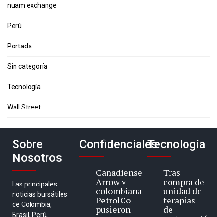
nuam exchange
Perú
Portada
Sin categoría
Tecnología
Wall Street
Sobre
Confidenciales
Tecnología
Nosotros
Canadiense
Tras
Arrow y
compra de
Las principales
colombiana
unidad de
noticias bursátiles
PetrolCo
terapias
de Colombia,
pusieron
de
Brasil, Perú,