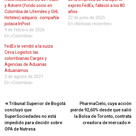
y Advent (fondo socio en
exprés FedEx, falleció a los 80
Colombia de Lifemiles y GHL
años
Hoteles) adquirió compañía
22 de junio de 2025
polaca InPost
En «Noticias recientes»
9 de febrero de 2026
En «Colombia»
FedEx le vendió a la suiza
Ceva Logistics las
colombianas Cargex y
Agencias de Aduanas
Aduanamos
2 de agosto de 2021
En «Colombia»
Navegación
Tribunal Superior de Bogotá
PharmaCielo, cuya acción
concluyó que
pierde 92,60% desde que salió
de
SuperSociedades no está
la Bolsa de Toronto, contrata
entradas
impedido para decidir sobre
creadora de mercado
OPA de Nutresa